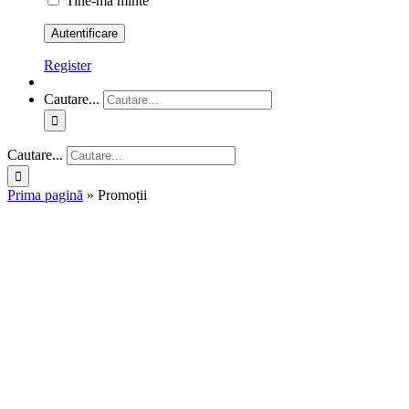
Tine-ma minte
Register
Cautare...
Cautare...
Prima pagină
»
Promoții