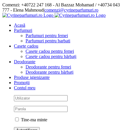
Skip
Comenzi: +40722 247 168 - Al Bazzaz Mohamad / +40734 043
to
777 - Elena Mahmoud
|
comenzi@cyrineparfumuri.ro
content
Facebook
Acasă
Parfumuri
Parfumuri pentru femei
Parfumuri pentru barbati
Casete cadou
Casete cadou pentru femei
Casete cadou pentru bărbați
Deodorante
Deodorante pentru femei
Deodorante pentru bărbați
Produse igienizante
Promoții
Contul meu
Tine-ma minte