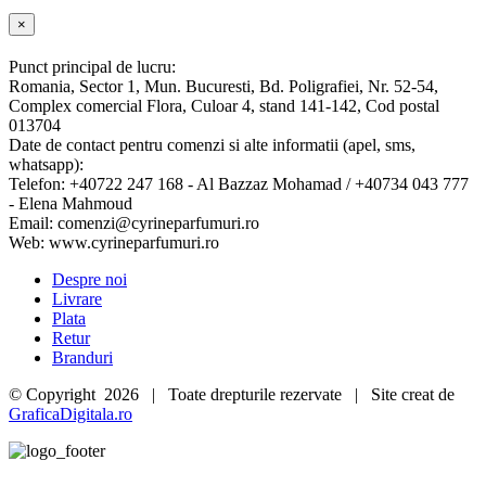
Close
×
product
quick
Punct principal de lucru:
view
Romania, Sector 1, Mun. Bucuresti, Bd. Poligrafiei, Nr. 52-54,
Complex comercial Flora, Culoar 4, stand 141-142, Cod postal
013704
Date de contact pentru comenzi si alte informatii (apel, sms,
whatsapp):
Telefon: +40722 247 168 - Al Bazzaz Mohamad / +40734 043 777
- Elena Mahmoud
Email: comenzi@cyrineparfumuri.ro
Web: www.cyrineparfumuri.ro
Despre noi
Livrare
Plata
Retur
Branduri
© Copyright
2026 | Toate drepturile rezervate | Site creat de
GraficaDigitala.ro