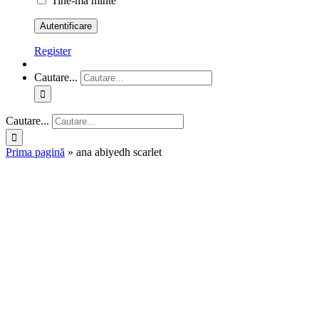
Tine-ma minte
Register
Cautare...
Cautare...
Prima pagină
»
ana abiyedh scarlet