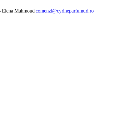
 - Elena Mahmoud
|
comenzi@cyrineparfumuri.ro