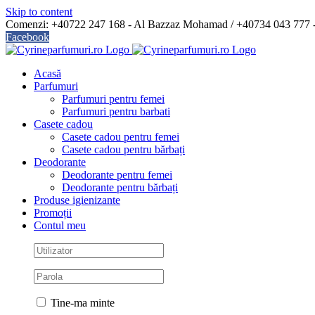
Skip to content
Comenzi: +40722 247 168 - Al Bazzaz Mohamad / +40734 043 777
Facebook
Acasă
Parfumuri
Parfumuri pentru femei
Parfumuri pentru barbati
Casete cadou
Casete cadou pentru femei
Casete cadou pentru bărbați
Deodorante
Deodorante pentru femei
Deodorante pentru bărbați
Produse igienizante
Promoții
Contul meu
Tine-ma minte