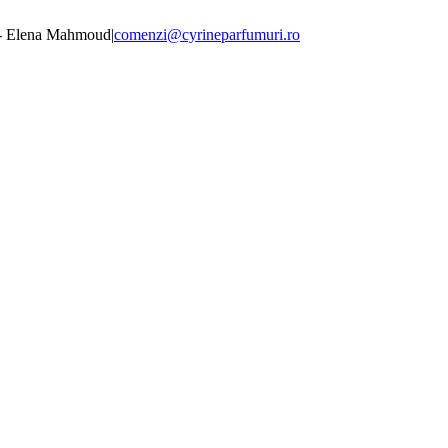
 - Elena Mahmoud
|
comenzi@cyrineparfumuri.ro