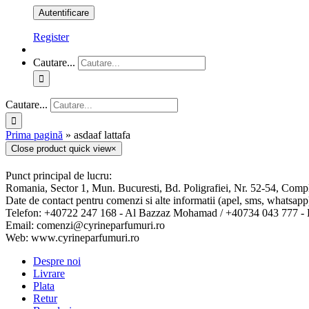
Register
Cautare...
Cautare...
Prima pagină
»
asdaaf lattafa
Close product quick view
×
Punct principal de lucru:
Romania, Sector 1, Mun. Bucuresti, Bd. Poligrafiei, Nr. 52-54, Comp
Date de contact pentru comenzi si alte informatii (apel, sms, whatsapp
Telefon: +40722 247 168 - Al Bazzaz Mohamad / +40734 043 777 
Email: comenzi@cyrineparfumuri.ro
Web: www.cyrineparfumuri.ro
Despre noi
Livrare
Plata
Retur