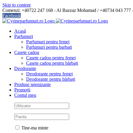
Skip to content
Comenzi: +40722 247 168 - Al Bazzaz Mohamad / +40734 043 777
Facebook
Acasă
Parfumuri
Parfumuri pentru femei
Parfumuri pentru barbati
Casete cadou
Casete cadou pentru femei
Casete cadou pentru bărbați
Deodorante
Deodorante pentru femei
Deodorante pentru bărbați
Produse igienizante
Promoții
Contul meu
Tine-ma minte