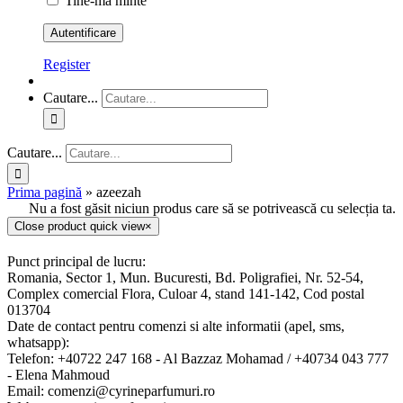
Tine-ma minte
Register
Cautare...
Cautare...
Prima pagină
»
azeezah
Nu a fost găsit niciun produs care să se potrivească cu selecția ta.
Close product quick view
×
Punct principal de lucru:
Romania, Sector 1, Mun. Bucuresti, Bd. Poligrafiei, Nr. 52-54,
Complex comercial Flora, Culoar 4, stand 141-142, Cod postal
013704
Date de contact pentru comenzi si alte informatii (apel, sms,
whatsapp):
Telefon: +40722 247 168 - Al Bazzaz Mohamad / +40734 043 777
- Elena Mahmoud
Email: comenzi@cyrineparfumuri.ro