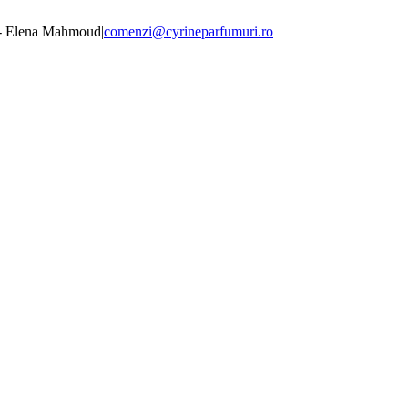
 - Elena Mahmoud
|
comenzi@cyrineparfumuri.ro