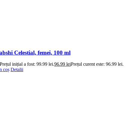
shi Celestial, femei, 100 ml
Prețul inițial a fost: 99.99 lei.
96.99
lei
Prețul curent este: 96.99 lei.
n coș
Detalii