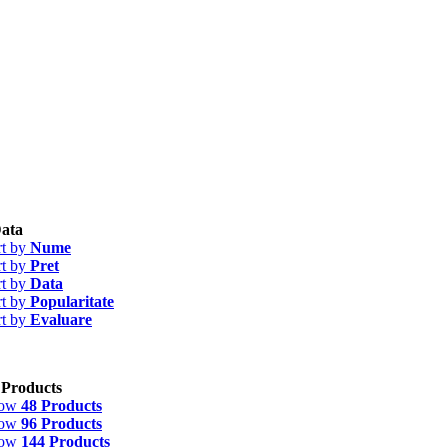
ata
rt by
Nume
rt by
Pret
rt by
Data
rt by
Popularitate
rt by
Evaluare
 Products
how
48 Products
how
96 Products
how
144 Products