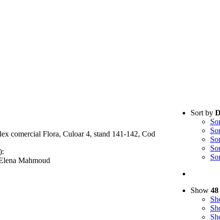
Sort by
D
So
So
lex comercial Flora, Culoar 4, stand 141-142, Cod
So
So
):
So
- Elena Mahmoud
Show
48
S
S
S