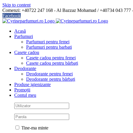
Skip to content
Comenzi: +40722 247 168 - Al Bazzaz Mohamad / +40734 043 777
Facebook
Acasă
Parfumuri
Parfumuri pentru femei
Parfumuri pentru barbati
Casete cadou
Casete cadou pentru femei
Casete cadou pentru bărbați
Deodorante
Deodorante pentru femei
Deodorante pentru bărbați
Produse igienizante
Promoții
Contul meu
Tine-ma minte