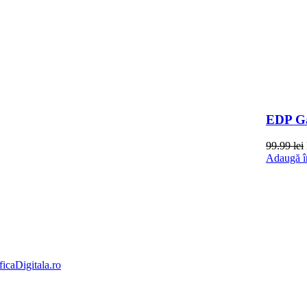
EDP Gab
99.99
lei
Adaugă î
ficaDigitala.ro