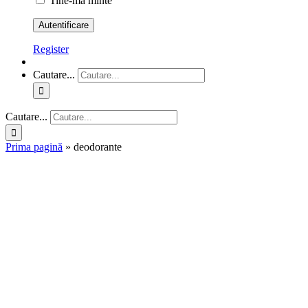
Tine-ma minte
Register
Cautare...
Cautare...
Prima pagină
»
deodorante