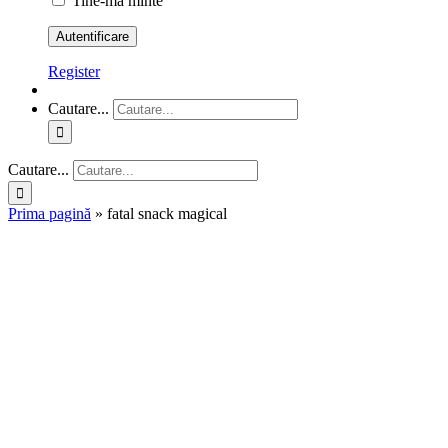
Tine-ma minte
Register
Cautare...
Cautare...
Prima pagină
»
fatal snack magical