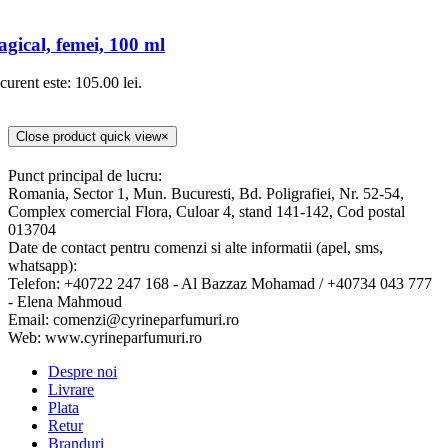
gical, femei, 100 ml
 curent este: 105.00 lei.
Close product quick view
×
Punct principal de lucru:
Romania, Sector 1, Mun. Bucuresti, Bd. Poligrafiei, Nr. 52-54,
Complex comercial Flora, Culoar 4, stand 141-142, Cod postal
013704
Date de contact pentru comenzi si alte informatii (apel, sms,
whatsapp):
Telefon: +40722 247 168 - Al Bazzaz Mohamad / +40734 043 777
- Elena Mahmoud
Email: comenzi@cyrineparfumuri.ro
Web: www.cyrineparfumuri.ro
Despre noi
Livrare
Plata
Retur
Branduri