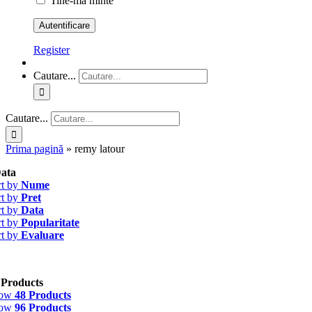
Tine-ma minte
Register
Cautare...
Cautare...
Prima pagină
»
remy latour
ata
rt by
Nume
rt by
Pret
rt by
Data
rt by
Popularitate
rt by
Evaluare
 Products
how
48 Products
how
96 Products