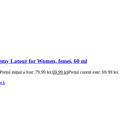
my Latour for Women, femei, 60 ml
Prețul inițial a fost: 79.99 lei.
69.99
lei
Prețul curent este: 69.99 lei.
ock