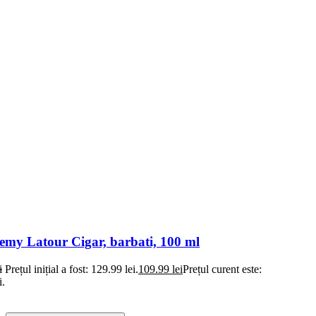
my Latour Cigar, barbati, 100 ml
i
Prețul inițial a fost: 129.99 lei.
109.99
lei
Prețul curent este:
i.