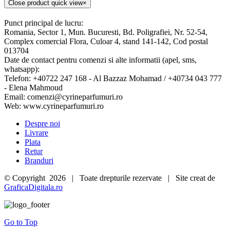
Close product quick view
×
Punct principal de lucru:
Romania, Sector 1, Mun. Bucuresti, Bd. Poligrafiei, Nr. 52-54,
Complex comercial Flora, Culoar 4, stand 141-142, Cod postal
013704
Date de contact pentru comenzi si alte informatii (apel, sms,
whatsapp):
Telefon: +40722 247 168 - Al Bazzaz Mohamad / +40734 043 777
- Elena Mahmoud
Email: comenzi@cyrineparfumuri.ro
Web: www.cyrineparfumuri.ro
Despre noi
Livrare
Plata
Retur
Branduri
© Copyright
2026 | Toate drepturile rezervate | Site creat de
GraficaDigitala.ro
Go to Top