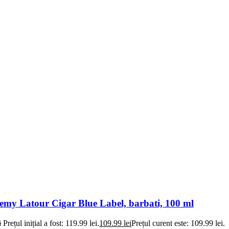
my Latour Cigar Blue Label, barbati, 100 ml
i
Prețul inițial a fost: 119.99 lei.
109.99
lei
Prețul curent este: 109.99 lei.