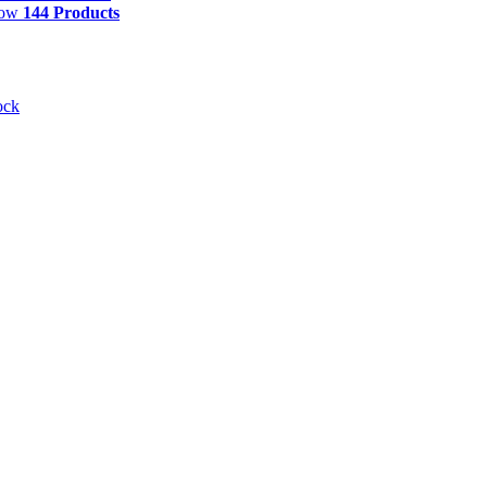
how
144 Products
ock