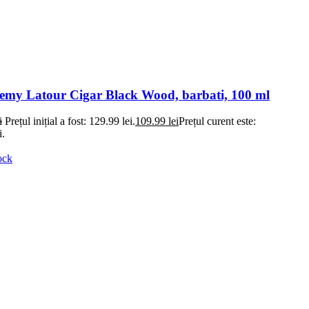
my Latour Cigar Black Wood, barbati, 100 ml
i
Prețul inițial a fost: 129.99 lei.
109.99
lei
Prețul curent este:
i.
ock