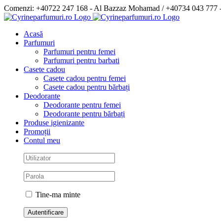
Skip
Comenzi: +40722 247 168 - Al Bazzaz Mohamad / +40734 043 777
to
Facebook
content
Acasă
Parfumuri
Parfumuri pentru femei
Parfumuri pentru barbati
Casete cadou
Casete cadou pentru femei
Casete cadou pentru bărbați
Deodorante
Deodorante pentru femei
Deodorante pentru bărbați
Produse igienizante
Promoții
Contul meu
Tine-ma minte