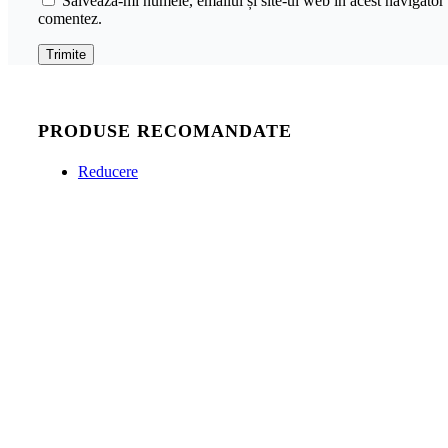
Salvează-mi numele, emailul și site-ul web în acest navigator 
comentez.
PRODUSE RECOMANDATE
Reducere