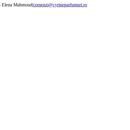
 - Elena Mahmoud
|
comenzi@cyrineparfumuri.ro