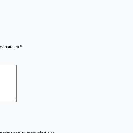
 marcate cu
*