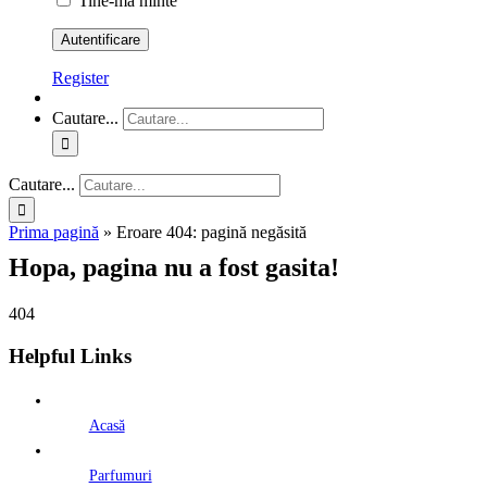
Tine-ma minte
Register
Cautare...
Cautare...
Prima pagină
»
Eroare 404: pagină negăsită
Hopa, pagina nu a fost gasita!
404
Helpful Links
Acasă
Parfumuri