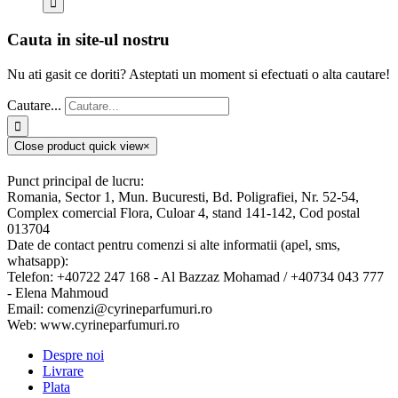
Cauta in site-ul nostru
Nu ati gasit ce doriti? Asteptati un moment si efectuati o alta cautare!
Cautare...
Close product quick view
×
Punct principal de lucru:
Romania, Sector 1, Mun. Bucuresti, Bd. Poligrafiei, Nr. 52-54,
Complex comercial Flora, Culoar 4, stand 141-142, Cod postal
013704
Date de contact pentru comenzi si alte informatii (apel, sms,
whatsapp):
Telefon: +40722 247 168 - Al Bazzaz Mohamad / +40734 043 777
- Elena Mahmoud
Email: comenzi@cyrineparfumuri.ro
Web: www.cyrineparfumuri.ro
Despre noi
Livrare
Plata