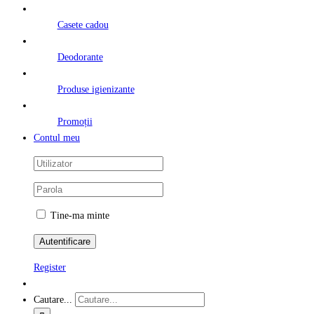
Casete cadou
Deodorante
Produse igienizante
Promoții
Contul meu
Tine-ma minte
Register
Cautare...