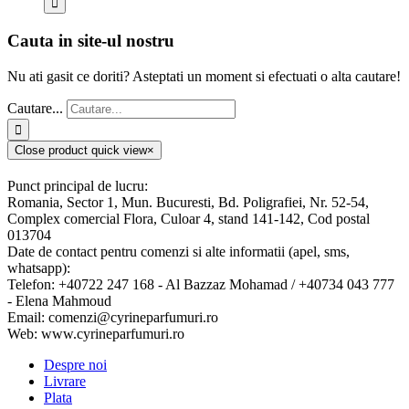
Cauta in site-ul nostru
Nu ati gasit ce doriti? Asteptati un moment si efectuati o alta cautare!
Cautare...
Close product quick view
×
Punct principal de lucru:
Romania, Sector 1, Mun. Bucuresti, Bd. Poligrafiei, Nr. 52-54,
Complex comercial Flora, Culoar 4, stand 141-142, Cod postal
013704
Date de contact pentru comenzi si alte informatii (apel, sms,
whatsapp):
Telefon: +40722 247 168 - Al Bazzaz Mohamad / +40734 043 777
- Elena Mahmoud
Email: comenzi@cyrineparfumuri.ro
Web: www.cyrineparfumuri.ro
Despre noi
Livrare
Plata