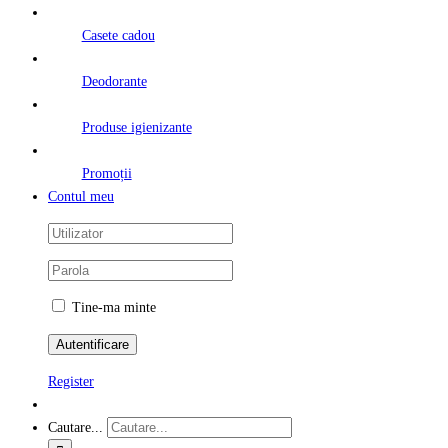
Casete cadou
Deodorante
Produse igienizante
Promoții
Contul meu
Tine-ma minte
Register
Cautare...