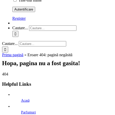
Tine-ma minte
Register
Cautare...
Cautare...
Prima pagină
»
Eroare 404: pagină negăsită
Hopa, pagina nu a fost gasita!
404
Helpful Links
Acasă
Parfumuri