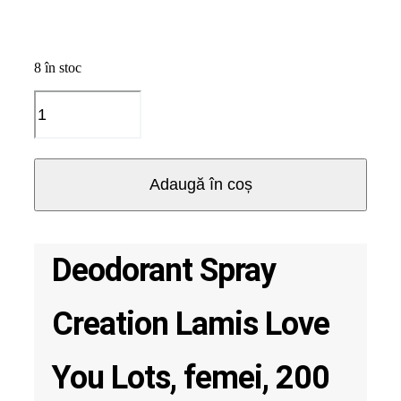
8 în stoc
Cantitate
Deodorant
Spray
Creation
Lamis
Adaugă în coș
Love
You
Lots,
femei,
Deodorant Spray
200
ml
Creation Lamis Love
You Lots, femei, 200