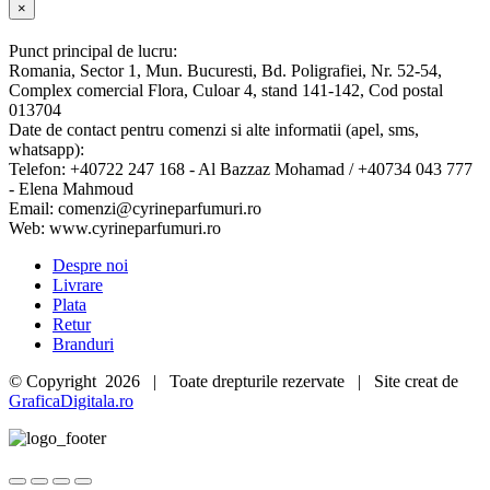
Close
×
product
quick
Punct principal de lucru:
view
Romania, Sector 1, Mun. Bucuresti, Bd. Poligrafiei, Nr. 52-54,
Complex comercial Flora, Culoar 4, stand 141-142, Cod postal
013704
Date de contact pentru comenzi si alte informatii (apel, sms,
whatsapp):
Telefon: +40722 247 168 - Al Bazzaz Mohamad / +40734 043 777
- Elena Mahmoud
Email: comenzi@cyrineparfumuri.ro
Web: www.cyrineparfumuri.ro
Despre noi
Livrare
Plata
Retur
Branduri
© Copyright
2026 | Toate drepturile rezervate | Site creat de
GraficaDigitala.ro