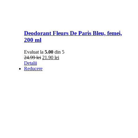
Deodorant Fleurs De Paris Bleu, femei,
200 ml
Evaluat la
5.00
din 5
Prețul
Prețul
24.99
lei
21.90
lei
inițial
curent
Detalii
a
este:
Reducere
fost:
21.90 lei.
24.99 lei.