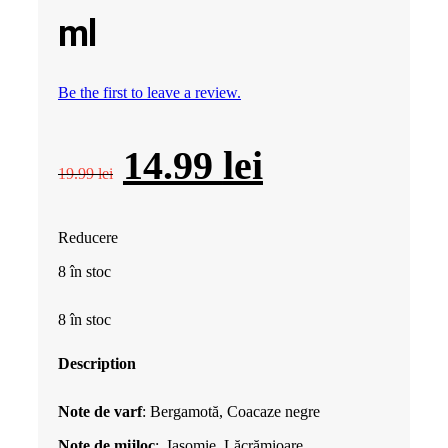
ml
Be the first to leave a review.
Prețul
Prețul
14.99
lei
19.99
lei
inițial
curent
Reducere
a
este:
8 în stoc
fost:
14.99 lei.
8 în stoc
19.99 lei.
Description
Note de varf
: Bergamotă, Coacaze negre
Note de mijloc
: Iasomie, Lăcrămioare