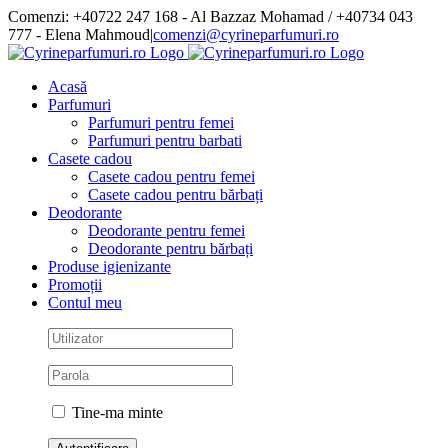
Skip
Comenzi: +40722 247 168 - Al Bazzaz Mohamad / +40734 043
to
777 - Elena Mahmoud
|
comenzi@cyrineparfumuri.ro
content
Facebook
Acasă
Parfumuri
Parfumuri pentru femei
Parfumuri pentru barbati
Casete cadou
Casete cadou pentru femei
Casete cadou pentru bărbați
Deodorante
Deodorante pentru femei
Deodorante pentru bărbați
Produse igienizante
Promoții
Contul meu
Tine-ma minte