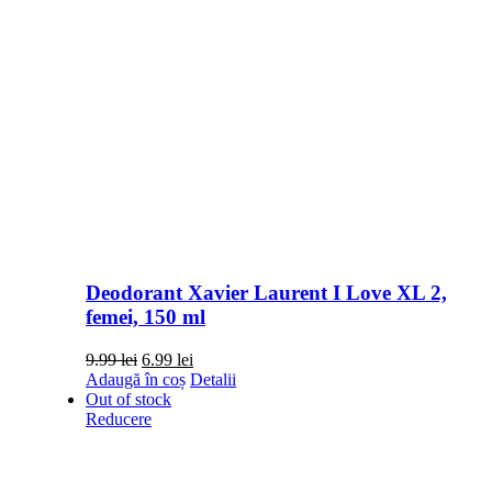
Deodorant Xavier Laurent I Love XL 2,
femei, 150 ml
Prețul
Prețul
9.99
lei
6.99
lei
inițial
curent
Adaugă în coș
Detalii
a
este:
Out of stock
fost:
6.99 lei.
Reducere
9.99 lei.