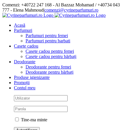
Skip
Comenzi: +40722 247 168 - Al Bazzaz Mohamad / +40734 043
to
777 - Elena Mahmoud
|
comenzi@cyrineparfumuri.ro
content
Facebook
Acasă
Parfumuri
Parfumuri pentru femei
Parfumuri pentru barbati
Casete cadou
Casete cadou pentru femei
Casete cadou pentru bărbați
Deodorante
Deodorante pentru femei
Deodorante pentru bărbați
Produse igienizante
Promoții
Contul meu
Tine-ma minte