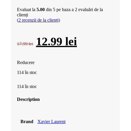
Evaluat la
5.00
din 5 pe baza a
2
evaluări de la
clienți
(
2
recenzii de la clienți)
Prețul
Prețul
12.99
lei
17.99
lei
inițial
curent
Reducere
a
este:
114 în stoc
fost:
12.99 lei.
114 în stoc
17.99 lei.
Description
Brand
Xavier Laurent