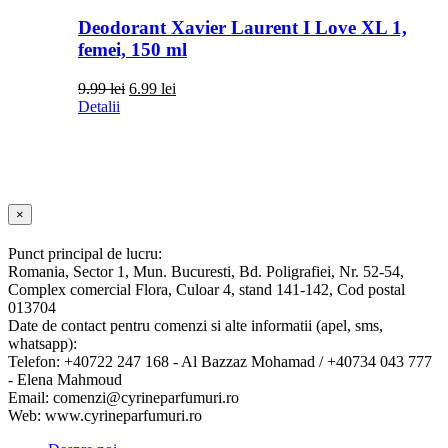
Deodorant Xavier Laurent I Love XL 1,
femei, 150 ml
Prețul
Prețul
9.99
lei
6.99
lei
inițial
curent
Detalii
a
este:
fost:
6.99 lei.
9.99 lei.
Close
×
product
quick
Punct principal de lucru:
view
Romania, Sector 1, Mun. Bucuresti, Bd. Poligrafiei, Nr. 52-54,
Complex comercial Flora, Culoar 4, stand 141-142, Cod postal
013704
Date de contact pentru comenzi si alte informatii (apel, sms,
whatsapp):
Telefon: +40722 247 168 - Al Bazzaz Mohamad / +40734 043 777
- Elena Mahmoud
Email: comenzi@cyrineparfumuri.ro
Web: www.cyrineparfumuri.ro