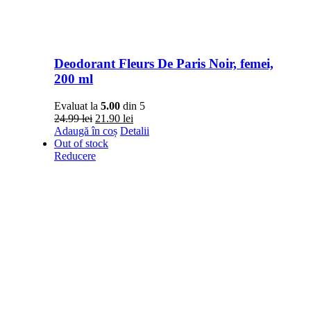
Deodorant Fleurs De Paris Noir, femei,
200 ml
Evaluat la
5.00
din 5
Prețul
Prețul
24.99
lei
21.90
lei
inițial
curent
Adaugă în coș
Detalii
a
este:
Out of stock
fost:
21.90 lei.
Reducere
24.99 lei.