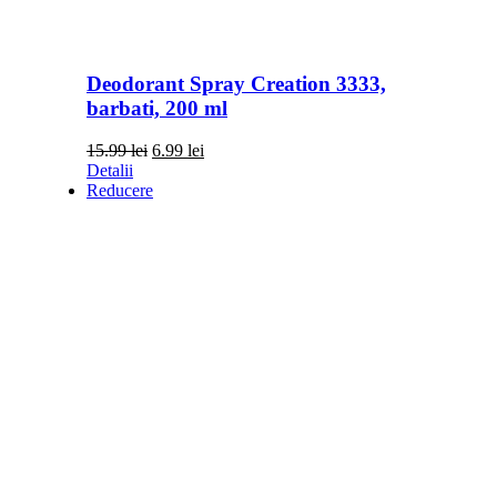
Deodorant Spray Creation 3333,
barbati, 200 ml
Prețul
Prețul
15.99
lei
6.99
lei
inițial
curent
Detalii
a
este:
Reducere
fost:
6.99 lei.
15.99 lei.