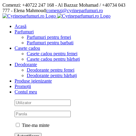
Skip
Comenzi: +40722 247 168 - Al Bazzaz Mohamad / +40734 043
to
777 - Elena Mahmoud
|
comenzi@cyrineparfumuri.ro
content
Facebook
Acasă
Parfumuri
Parfumuri pentru femei
Parfumuri pentru barbati
Casete cadou
Casete cadou pentru femei
Casete cadou pentru bărbați
Deodorante
Deodorante pentru femei
Deodorante pentru bărbați
Produse igienizante
Promoții
Contul meu
Tine-ma minte