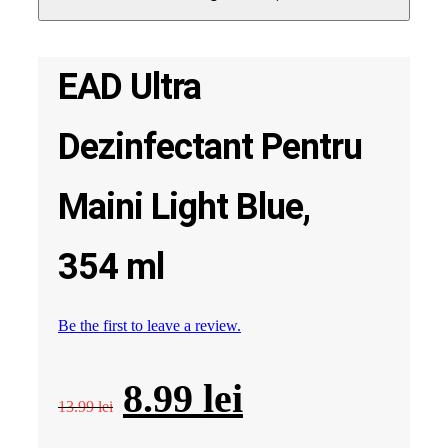
Maini
Light
Blue,
354
EAD Ultra
ml
Dezinfectant Pentru
Maini Light Blue,
354 ml
Be the first to leave a review.
Prețul
Prețul
8.99
lei
13.99
lei
inițial
curent