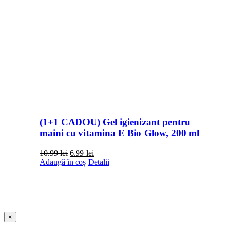
(1+1 CADOU) Gel igienizant pentru
maini cu vitamina E Bio Glow, 200 ml
Prețul
Prețul
10.99
lei
6.99
lei
inițial
curent
Adaugă în coș
Detalii
a
este:
fost:
6.99 lei.
10.99 lei.
Close
×
product