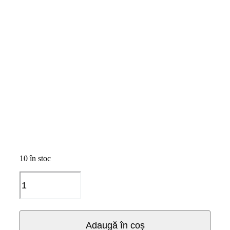
10 în stoc
Cantitate
EAD
Ultra
Dezinfectant
Pentru
Adaugă în coș