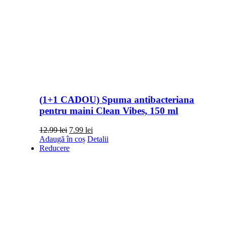
(1+1 CADOU) Spuma antibacteriana
pentru maini Clean Vibes, 150 ml
Prețul
Prețul
12.99
lei
7.99
lei
inițial
curent
Adaugă în coș
Detalii
a
este:
Reducere
fost:
7.99 lei.
12.99 lei.