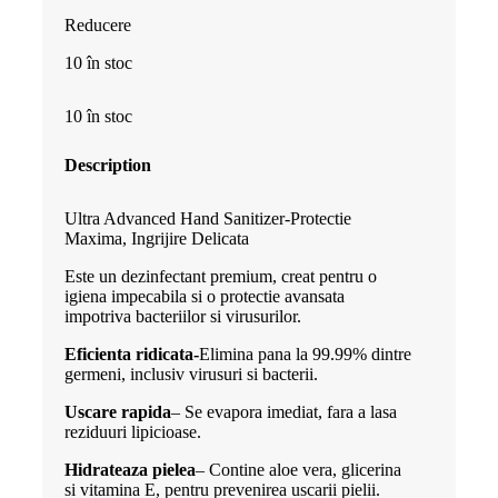
Reducere
a
este:
10 în stoc
fost:
8.99 lei.
10 în stoc
13.99 lei.
Description
Ultra Advanced Hand Sanitizer-Protectie
Maxima, Ingrijire Delicata
Este un dezinfectant premium, creat pentru o
igiena impecabila si o protectie avansata
impotriva bacteriilor si virusurilor.
Eficienta ridicata-
Elimina pana la 99.99% dintre
germeni, inclusiv virusuri si bacterii.
Uscare rapida
– Se evapora imediat, fara a lasa
reziduuri lipicioase.
Hidrateaza pielea
– Contine aloe vera, glicerina
si vitamina E, pentru prevenirea uscarii pielii.