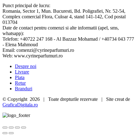
quick
Punct principal de lucru:
view
Romania, Sector 1, Mun. Bucuresti, Bd. Poligrafiei, Nr. 52-54,
Complex comercial Flora, Culoar 4, stand 141-142, Cod postal
013704
Date de contact pentru comenzi si alte informatii (apel, sms,
whatsapp):
Telefon: +40722 247 168 - Al Bazzaz Mohamad / +40734 043 777
- Elena Mahmoud
Email: comenzi@cyrineparfumuri.ro
Web: www.cyrineparfumuri.ro
Despre noi
Livrare
Plata
Retur
Branduri
© Copyright
2026 | Toate drepturile rezervate | Site creat de
GraficaDigitala.ro
Go