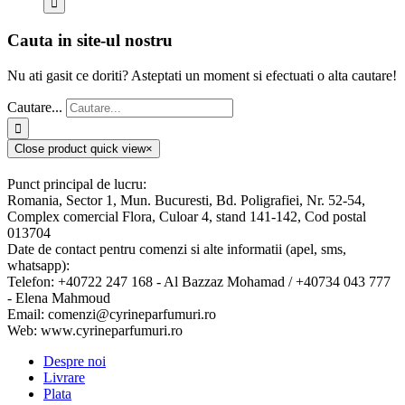
Cauta in site-ul nostru
Nu ati gasit ce doriti? Asteptati un moment si efectuati o alta cautare!
Cautare...
Close product quick view
×
Punct principal de lucru:
Romania, Sector 1, Mun. Bucuresti, Bd. Poligrafiei, Nr. 52-54,
Complex comercial Flora, Culoar 4, stand 141-142, Cod postal
013704
Date de contact pentru comenzi si alte informatii (apel, sms,
whatsapp):
Telefon: +40722 247 168 - Al Bazzaz Mohamad / +40734 043 777
- Elena Mahmoud
Email: comenzi@cyrineparfumuri.ro
Web: www.cyrineparfumuri.ro
Despre noi
Livrare
Plata