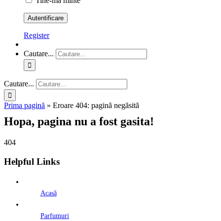
Tine-ma minte
Register
Cautare...
Cautare...
Prima pagină
»
Eroare 404: pagină negăsită
Hopa, pagina nu a fost gasita!
404
Helpful Links
Acasă
Parfumuri