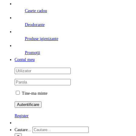
Casete cadou
Deodorante
Produse igienizante
Promoții
Contul meu
Tine-ma minte
Register
Cautare...