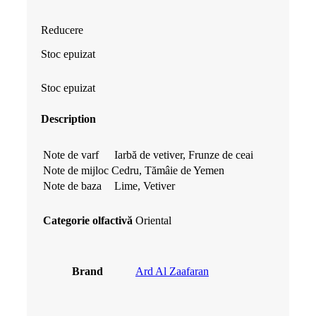
inițial
curent
Reducere
a
este:
Stoc epuizat
fost:
86.99 lei.
Stoc epuizat
91.99 lei.
Description
Note de varf
Iarbă de vetiver, Frunze de ceai
Note de mijloc
Cedru, Tămâie de Yemen
Note de baza
Lime, Vetiver
Categorie olfactivă
Oriental
Brand
Ard Al Zaafaran