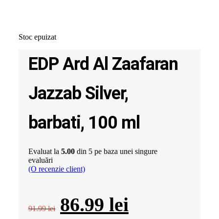
Stoc epuizat
EDP Ard Al Zaafaran
Jazzab Silver,
barbati, 100 ml
Evaluat la
5.00
din 5 pe baza unei singure
evaluări
(O recenzie client)
Prețul
Prețul
86.99
lei
91.99
lei