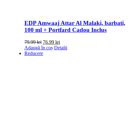
EDP Amwaaj Attar Al Malaki, barbati,
100 ml + Portfard Cadou Inclus
Prețul
Prețul
79.99
lei
76.99
lei
inițial
curent
Adaugă în coș
Detalii
a
este:
Reducere
fost:
76.99 lei.
79.99 lei.