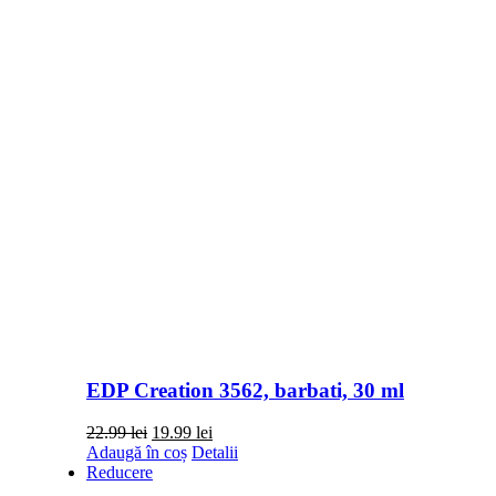
EDP Creation 3562, barbati, 30 ml
Prețul
Prețul
22.99
lei
19.99
lei
inițial
curent
Adaugă în coș
Detalii
a
este:
Reducere
fost:
19.99 lei.