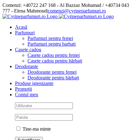
Skip
Comenzi: +40722 247 168 - Al Bazzaz Mohamad / +40734 043
to
777 - Elena Mahmoud
|
comenzi@cyrineparfumuri.ro
content
Facebook
Acasă
Parfumuri
Parfumuri pentru femei
Parfumuri pentru barbati
Casete cadou
Casete cadou pentru femei
Casete cadou pentru bărbați
Deodorante
Deodorante pentru femei
Deodorante pentru bărbați
Produse igienizante
Promoții
Contul meu
Tine-ma minte