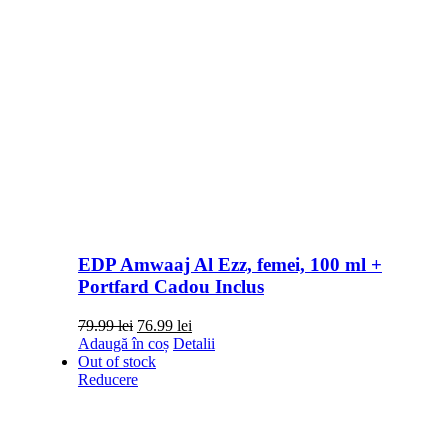
EDP Amwaaj Al Ezz, femei, 100 ml +
Portfard Cadou Inclus
Prețul
Prețul
79.99
lei
76.99
lei
inițial
curent
Adaugă în coș
Detalii
a
este:
Out of stock
fost:
76.99 lei.
Reducere
79.99 lei.