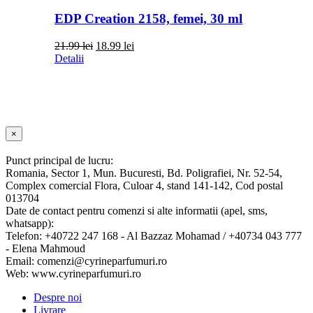
EDP Creation 2158, femei, 30 ml
Prețul
Prețul
21.99
lei
18.99
lei
inițial
curent
Detalii
a
este:
fost:
18.99 lei.
21.99 lei.
Close
×
product
quick
Punct principal de lucru:
view
Romania, Sector 1, Mun. Bucuresti, Bd. Poligrafiei, Nr. 52-54,
Complex comercial Flora, Culoar 4, stand 141-142, Cod postal
013704
Date de contact pentru comenzi si alte informatii (apel, sms,
whatsapp):
Telefon: +40722 247 168 - Al Bazzaz Mohamad / +40734 043 777
- Elena Mahmoud
Email: comenzi@cyrineparfumuri.ro
Web: www.cyrineparfumuri.ro
Despre noi
Livrare