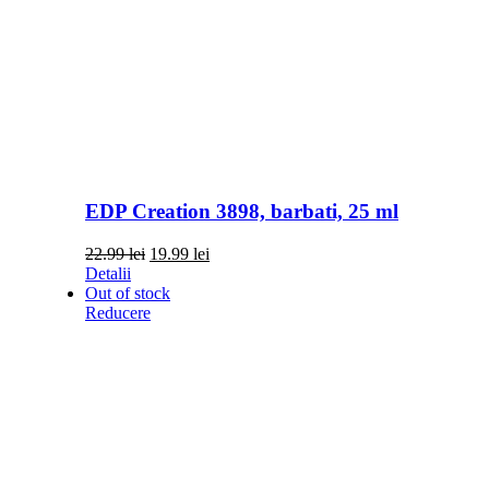
EDP Creation 3898, barbati, 25 ml
Prețul
Prețul
22.99
lei
19.99
lei
inițial
curent
Detalii
a
este:
Out of stock
fost:
19.99 lei.
Reducere
22.99 lei.