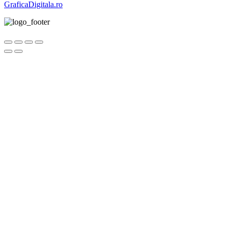
GraficaDigitala.ro
Go
to
Top