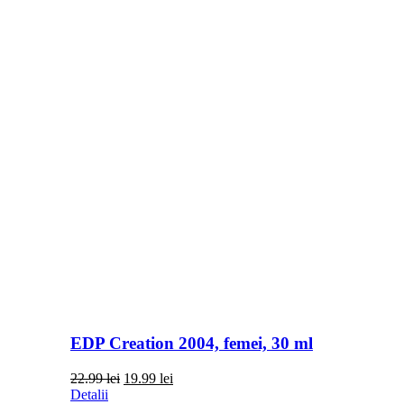
EDP Creation 2004, femei, 30 ml
Prețul
Prețul
22.99
lei
19.99
lei
inițial
curent
Detalii