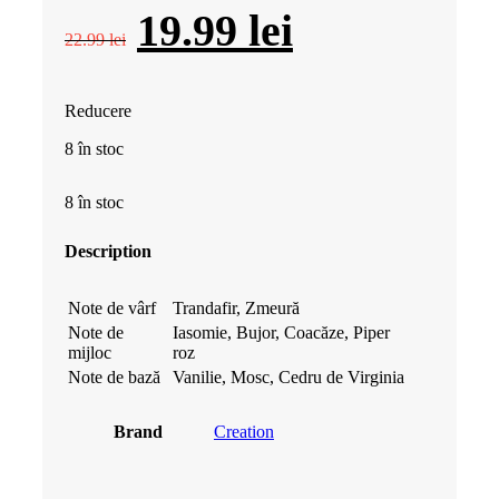
Prețul
Prețul
19.99
lei
22.99
lei
inițial
curent
Reducere
a
este:
8 în stoc
fost:
19.99 lei.
8 în stoc
22.99 lei.
Description
Note de vârf
Trandafir, Zmeură
Note de
Iasomie, Bujor, Coacăze, Piper
mijloc
roz
Note de bază
Vanilie, Mosc, Cedru de Virginia
Brand
Creation