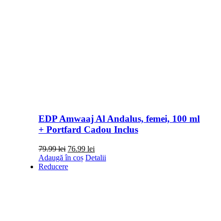
EDP Amwaaj Al Andalus, femei, 100 ml
+ Portfard Cadou Inclus
Prețul
Prețul
79.99
lei
76.99
lei
inițial
curent
Adaugă în coș
Detalii
a
este:
Reducere
fost:
76.99 lei.
79.99 lei.