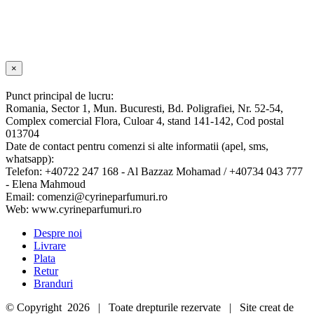
a
este:
fost:
19.99 lei.
22.99 lei.
Close
×
product
quick
Punct principal de lucru:
view
Romania, Sector 1, Mun. Bucuresti, Bd. Poligrafiei, Nr. 52-54,
Complex comercial Flora, Culoar 4, stand 141-142, Cod postal
013704
Date de contact pentru comenzi si alte informatii (apel, sms,
whatsapp):
Telefon: +40722 247 168 - Al Bazzaz Mohamad / +40734 043 777
- Elena Mahmoud
Email: comenzi@cyrineparfumuri.ro
Web: www.cyrineparfumuri.ro
Despre noi
Livrare
Plata
Retur
Branduri
© Copyright
2026 | Toate drepturile rezervate | Site creat de