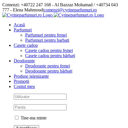
Skip
Comenzi: +40722 247 168 - Al Bazzaz Mohamad / +40734 043
to
777 - Elena Mahmoud
|
comenzi@cyrineparfumuri.ro
content
Facebook
Acasă
Parfumuri
Parfumuri pentru femei
Parfumuri pentru barbati
Casete cadou
Casete cadou pentru femei
Casete cadou pentru bărbați
Deodorante
Deodorante pentru femei
Deodorante pentru bărbați
Produse igienizante
Promoții
Contul meu
Tine-ma minte