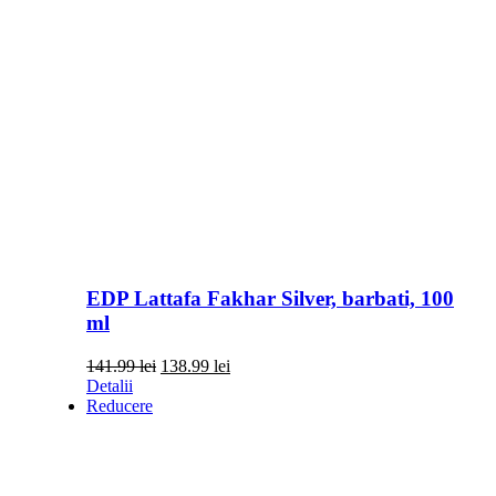
EDP Lattafa Fakhar Silver, barbati, 100
ml
Prețul
Prețul
141.99
lei
138.99
lei
inițial
curent
Detalii
a
este:
Reducere
fost:
138.99 lei.
141.99 lei.