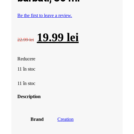
Be the first to leave a review.
Prețul
Prețul
19.99
lei
22.99
lei
inițial
curent
Reducere
a
este:
11 în stoc
fost:
19.99 lei.
11 în stoc
22.99 lei.
Description
Brand
Creation