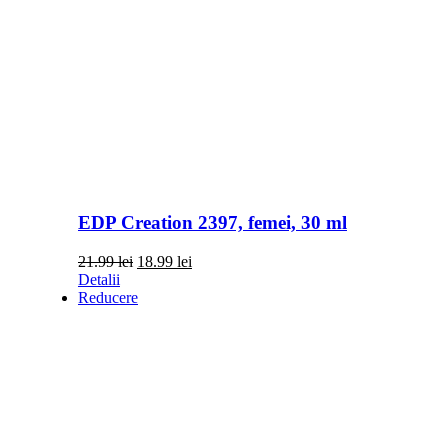
EDP Creation 2397, femei, 30 ml
Prețul
Prețul
21.99
lei
18.99
lei
inițial
curent
Detalii
a
este:
Reducere
fost:
18.99 lei.
21.99 lei.