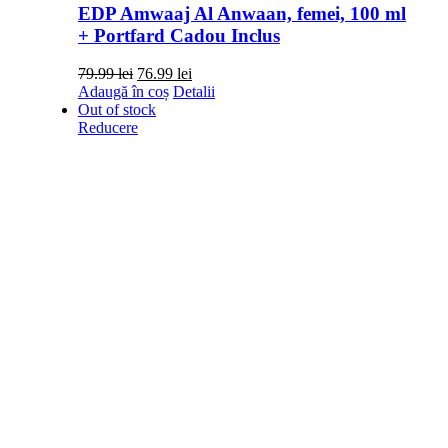
EDP Amwaaj Al Anwaan, femei, 100 ml
+ Portfard Cadou Inclus
Prețul
Prețul
79.99
lei
76.99
lei
inițial
curent
Adaugă în coș
Detalii
a
este:
Out of stock
fost:
76.99 lei.
Reducere
79.99 lei.