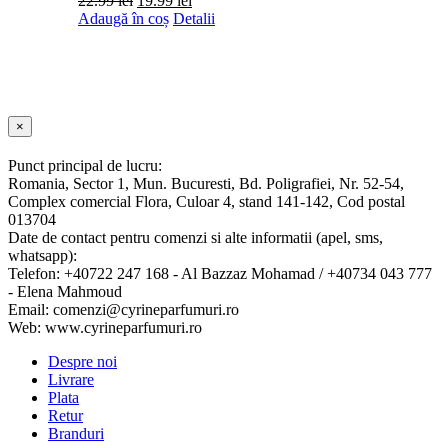
22.99
lei
19.99
lei
inițial
curent
Adaugă în coș
Detalii
a
este:
fost:
19.99 lei.
22.99 lei.
Close
×
product
quick
Punct principal de lucru:
view
Romania, Sector 1, Mun. Bucuresti, Bd. Poligrafiei, Nr. 52-54,
Complex comercial Flora, Culoar 4, stand 141-142, Cod postal
013704
Date de contact pentru comenzi si alte informatii (apel, sms,
whatsapp):
Telefon: +40722 247 168 - Al Bazzaz Mohamad / +40734 043 777
- Elena Mahmoud
Email: comenzi@cyrineparfumuri.ro
Web: www.cyrineparfumuri.ro
Despre noi
Livrare
Plata
Retur
Branduri