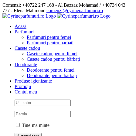
Skip
Comenzi: +40722 247 168 - Al Bazzaz Mohamad / +40734 043
to
777 - Elena Mahmoud
|
comenzi@cyrineparfumuri.ro
content
Facebook
Acasă
Parfumuri
Parfumuri pentru femei
Parfumuri pentru barbati
Casete cadou
Casete cadou pentru femei
Casete cadou pentru bărbați
Deodorante
Deodorante pentru femei
Deodorante pentru bărbați
Produse igienizante
Promoții
Contul meu
Tine-ma minte