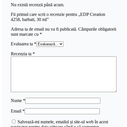
Nu există recenzii până acum.
Fii primul care scrii o recenzie pentru „EDP Creation
4258, barbati, 30 ml”
Adresa ta de email nu va fi publicată.
Câmpurile obligatorii
sunt marcate cu
*
Evaluarea ta
*
Recenzia ta
*
Nume
*
Email
*
Salvează-mi numele, emailul și site-ul web în acest
navigator pentru data viitoare când o să comentez.