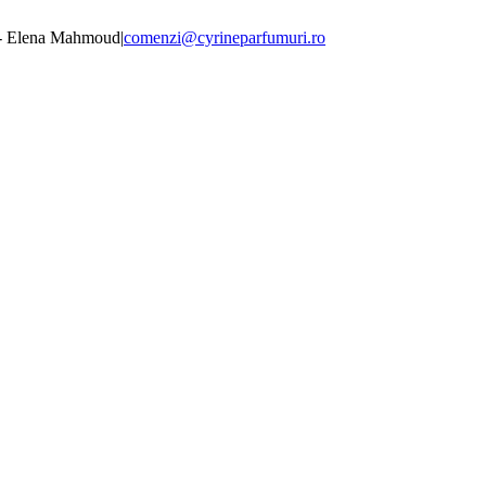
 - Elena Mahmoud
|
comenzi@cyrineparfumuri.ro