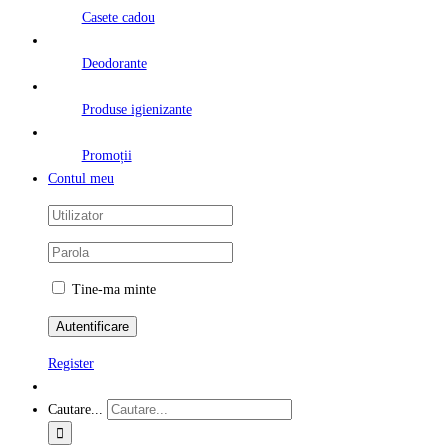
Casete cadou
Deodorante
Produse igienizante
Promoții
Contul meu
Tine-ma minte
Register
Cautare...