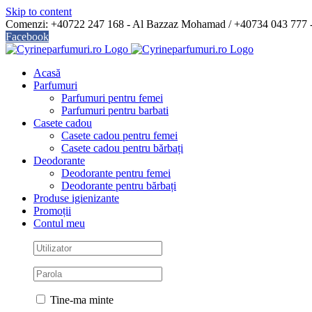
Skip to content
Comenzi: +40722 247 168 - Al Bazzaz Mohamad / +40734 043 777
Facebook
Acasă
Parfumuri
Parfumuri pentru femei
Parfumuri pentru barbati
Casete cadou
Casete cadou pentru femei
Casete cadou pentru bărbați
Deodorante
Deodorante pentru femei
Deodorante pentru bărbați
Produse igienizante
Promoții
Contul meu
Tine-ma minte