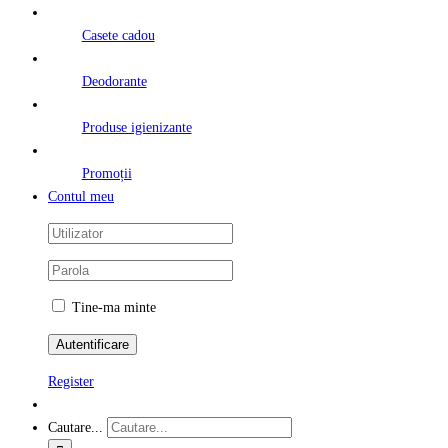
Casete cadou
Deodorante
Produse igienizante
Promoții
Contul meu
Tine-ma minte
Register
Cautare...