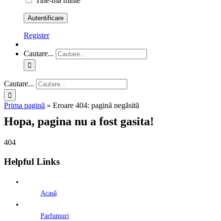
Tine-ma minte
Register
Cautare...
Cautare...
Prima pagină
»
Eroare 404: pagină negăsită
Hopa, pagina nu a fost gasita!
404
Helpful Links
Acasă
Parfumuri