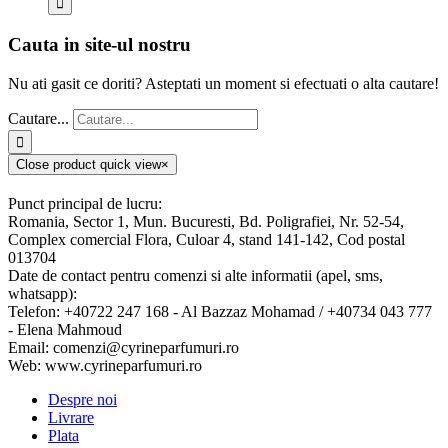
Cauta in site-ul nostru
Nu ati gasit ce doriti? Asteptati un moment si efectuati o alta cautare!
Cautare...
Close product quick view
×
Punct principal de lucru:
Romania, Sector 1, Mun. Bucuresti, Bd. Poligrafiei, Nr. 52-54,
Complex comercial Flora, Culoar 4, stand 141-142, Cod postal
013704
Date de contact pentru comenzi si alte informatii (apel, sms,
whatsapp):
Telefon: +40722 247 168 - Al Bazzaz Mohamad / +40734 043 777
- Elena Mahmoud
Email: comenzi@cyrineparfumuri.ro
Web: www.cyrineparfumuri.ro
Despre noi
Livrare
Plata