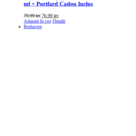
ml + Portfard Cadou Inclus
Prețul
Prețul
79.99
lei
76.99
lei
inițial
curent
Adaugă în coș
Detalii
a
este:
Reducere
fost:
76.99 lei.
79.99 lei.