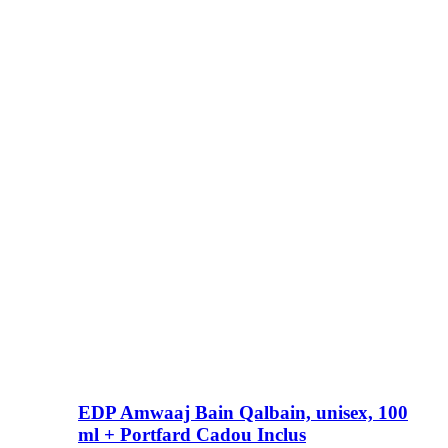
EDP Amwaaj Bain Qalbain, unisex, 100
ml + Portfard Cadou Inclus