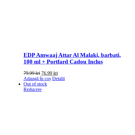
EDP Amwaaj Attar Al Malaki, barbati,
100 ml + Portfard Cadou Inclus
Prețul
Prețul
79.99
lei
76.99
lei
inițial
curent
Adaugă în coș
Detalii
a
este:
Out of stock
fost:
76.99 lei.
Reducere
79.99 lei.