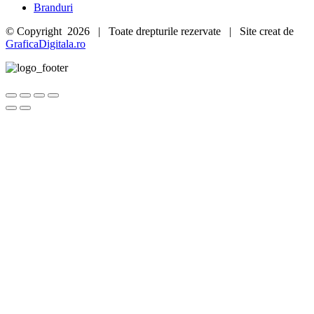
Branduri
© Copyright
2026 | Toate drepturile rezervate | Site creat de
GraficaDigitala.ro
Go
to
Top