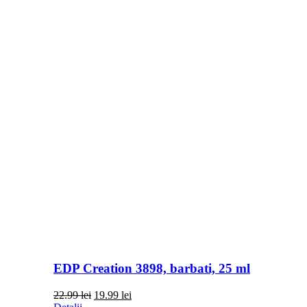
EDP Creation 3898, barbati, 25 ml
Prețul
Prețul
22.99
lei
19.99
lei
inițial
curent