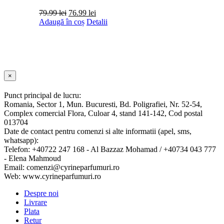
Prețul
Prețul
79.99
lei
76.99
lei
inițial
curent
Adaugă în coș
Detalii
a
este:
fost:
76.99 lei.
79.99 lei.
Close
×
product
quick
Punct principal de lucru:
view
Romania, Sector 1, Mun. Bucuresti, Bd. Poligrafiei, Nr. 52-54,
Complex comercial Flora, Culoar 4, stand 141-142, Cod postal
013704
Date de contact pentru comenzi si alte informatii (apel, sms,
whatsapp):
Telefon: +40722 247 168 - Al Bazzaz Mohamad / +40734 043 777
- Elena Mahmoud
Email: comenzi@cyrineparfumuri.ro
Web: www.cyrineparfumuri.ro
Despre noi
Livrare
Plata
Retur