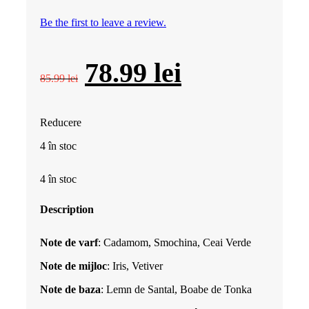
Be the first to leave a review.
Prețul
Prețul
78.99
lei
85.99
lei
inițial
curent
Reducere
a
este:
4 în stoc
fost:
78.99 lei.
4 în stoc
85.99 lei.
Description
Note de varf
: Cadamom, Smochina, Ceai Verde
Note de mijloc
: Iris, Vetiver
Note de baza
: Lemn de Santal, Boabe de Tonka