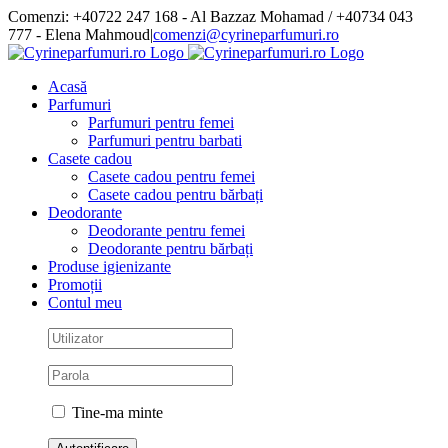
Skip
Comenzi: +40722 247 168 - Al Bazzaz Mohamad / +40734 043
to
777 - Elena Mahmoud
|
comenzi@cyrineparfumuri.ro
content
Facebook
Acasă
Parfumuri
Parfumuri pentru femei
Parfumuri pentru barbati
Casete cadou
Casete cadou pentru femei
Casete cadou pentru bărbați
Deodorante
Deodorante pentru femei
Deodorante pentru bărbați
Produse igienizante
Promoții
Contul meu
Tine-ma minte