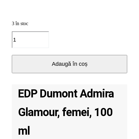
3 în stoc
Cantitate
EDP
Dumont
Admira
Glamour,
Adaugă în coș
femei,
100
ml
EDP Dumont Admira
Glamour, femei, 100
ml