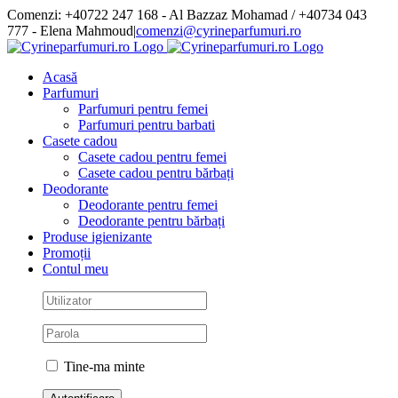
Skip
Comenzi: +40722 247 168 - Al Bazzaz Mohamad / +40734 043
to
777 - Elena Mahmoud
|
comenzi@cyrineparfumuri.ro
content
Facebook
Acasă
Parfumuri
Parfumuri pentru femei
Parfumuri pentru barbati
Casete cadou
Casete cadou pentru femei
Casete cadou pentru bărbați
Deodorante
Deodorante pentru femei
Deodorante pentru bărbați
Produse igienizante
Promoții
Contul meu
Tine-ma minte