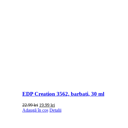
EDP Creation 3562, barbati, 30 ml
Prețul
Prețul
22.99
lei
19.99
lei
inițial
curent
Adaugă în coș
Detalii
a
este:
fost:
19.99 lei.
22.99 lei.