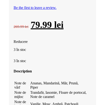
Be the first to leave a review.
Prețul
Prețul
79.99
lei
269.99
lei
inițial
curent
Reducere
a
este:
3 în stoc
fost:
79.99 lei.
3 în stoc
269.99 lei.
Description
Note de
Ananas, Mandarină, Măr, Prună,
vârf
Piper
Note de
Trandafir, Iasomie, Floare de portocal,
mijloc
Note de caramel
Note de
Vanilie, Mosc, Ambră, Patchouli