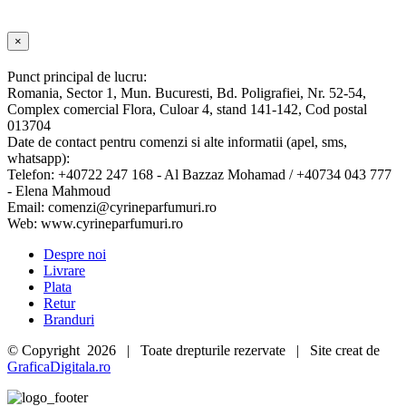
Close
×
product
quick
Punct principal de lucru:
view
Romania, Sector 1, Mun. Bucuresti, Bd. Poligrafiei, Nr. 52-54,
Complex comercial Flora, Culoar 4, stand 141-142, Cod postal
013704
Date de contact pentru comenzi si alte informatii (apel, sms,
whatsapp):
Telefon: +40722 247 168 - Al Bazzaz Mohamad / +40734 043 777
- Elena Mahmoud
Email: comenzi@cyrineparfumuri.ro
Web: www.cyrineparfumuri.ro
Despre noi
Livrare
Plata
Retur
Branduri
© Copyright
2026 | Toate drepturile rezervate | Site creat de
GraficaDigitala.ro