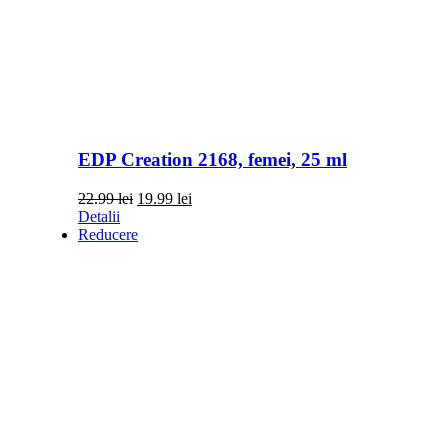
EDP Creation 2168, femei, 25 ml
Prețul
Prețul
22.99
lei
19.99
lei
inițial
curent
Detalii
a
este:
Reducere
fost:
19.99 lei.
22.99 lei.