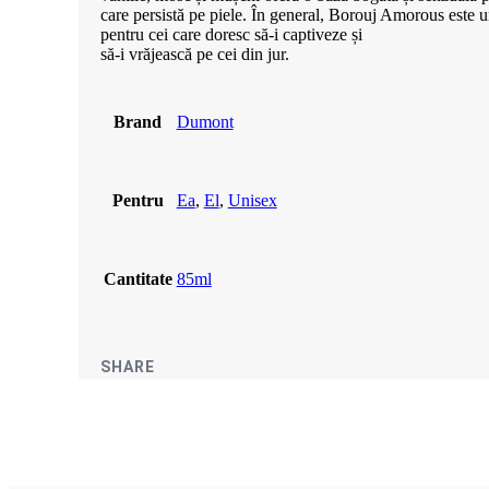
care persistă pe piele. În general, Borouj Amorous este un
pentru cei care doresc să-i captiveze și
să-i vrăjească pe cei din jur.
Brand
Dumont
Pentru
Ea
,
El
,
Unisex
Cantitate
85ml
SHARE