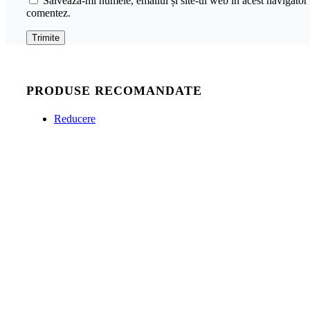
Salvează-mi numele, emailul și site-ul web în acest navigator 
comentez.
PRODUSE RECOMANDATE
Reducere