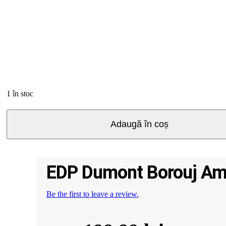
1 în stoc
Cantitate
Adaugă în coș
EDP
Dumont
Borouj
Amorous,
unisex,
EDP Dumont Borouj Amo
85
ml
Be the first to leave a review.