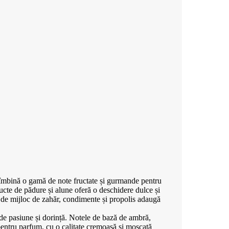
ei.
îmbină o gamă de note fructate și gurmande pentru
fructe de pădure și alune oferă o deschidere dulce și
le de mijloc de zahăr, condimente și propolis adaugă
 de pasiune și dorință. Notele de bază de ambră,
pentru parfum, cu o calitate cremoasă și moscată