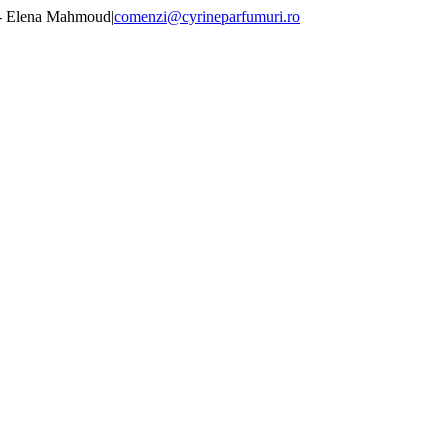
 - Elena Mahmoud
|
comenzi@cyrineparfumuri.ro