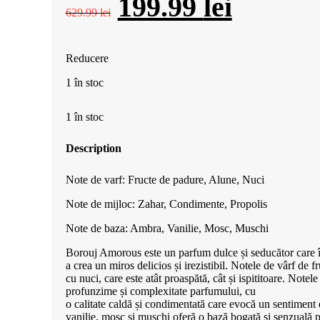
Prețul
Prețul
199.99
lei
629.99
lei
inițial
curent
Reducere
a
este:
1 în stoc
fost:
199.99 l
1 în stoc
629.99 lei.
Description
Note de varf: Fructe de padure, Alune, Nuci
Note de mijloc: Zahar, Condimente, Propolis
Note de baza: Ambra, Vanilie, Mosc, Muschi
Borouj Amorous este un parfum dulce și seducător care 
a crea un miros delicios și irezistibil. Notele de vârf de 
cu nuci, care este atât proaspătă, cât și ispititoare. Note
profunzime și complexitate parfumului, cu
o calitate caldă și condimentată care evocă un sentiment
vanilie, mosc și mușchi oferă o bază bogată și senzuală 