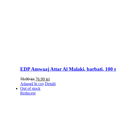
EDP Amwaaj Attar Al Malaki, barbati, 100 
Prețul
Prețul
79.99
lei
76.99
lei
inițial
curent
Adaugă în coș
Detalii
a
este:
Out of stock
fost:
76.99 lei.
Reducere
79.99 lei.