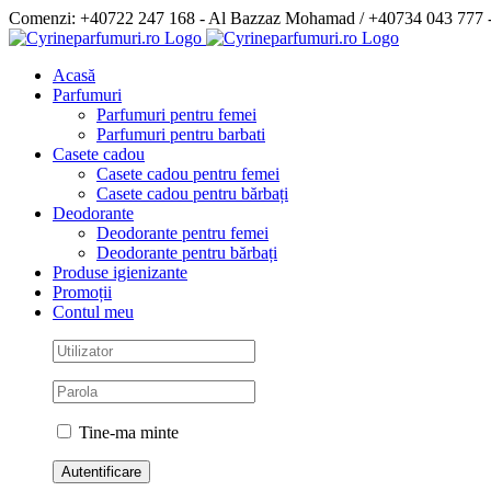
Skip
Comenzi: +40722 247 168 - Al Bazzaz Mohamad / +40734 043 777
to
Facebook
content
Acasă
Parfumuri
Parfumuri pentru femei
Parfumuri pentru barbati
Casete cadou
Casete cadou pentru femei
Casete cadou pentru bărbați
Deodorante
Deodorante pentru femei
Deodorante pentru bărbați
Produse igienizante
Promoții
Contul meu
Tine-ma minte