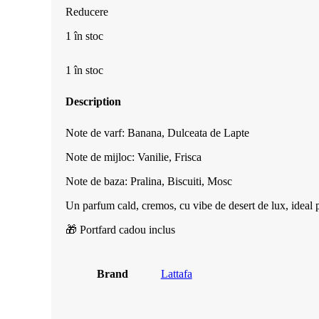
Reducere
a
este:
1 în stoc
fost:
229.99 l
1 în stoc
300.00 lei.
Description
Note de varf: Banana, Dulceata de Lapte
Note de mijloc: Vanilie, Frisca
Note de baza: Pralina, Biscuiti, Mosc
Un parfum cald, cremos, cu vibe de desert de lux, ideal 
🎁 Portfard cadou inclus
Brand
Lattafa