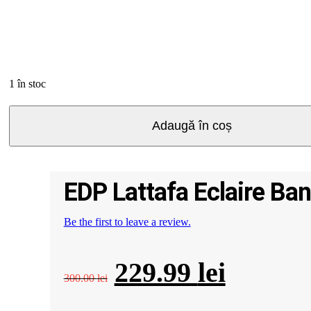
1 în stoc
Cantitate
Adaugă în coș
EDP
Lattafa
Eclaire
Banoffi,
femei,
EDP Lattafa Eclaire Ban
100
ml
Be the first to leave a review.
Prețul
Prețul
229.99
lei
300.00
lei
inițial
curent