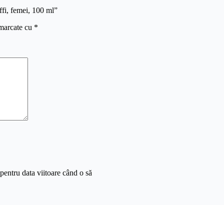
ffi, femei, 100 ml”
 marcate cu
*
pentru data viitoare când o să