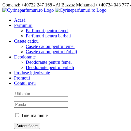
Skip
Comenzi: +40722 247 168 - Al Bazzaz Mohamad / +40734 043 777
to
Facebook
content
Acasă
Parfumuri
Parfumuri pentru femei
Parfumuri pentru barbati
Casete cadou
Casete cadou pentru femei
Casete cadou pentru bărbați
Deodorante
Deodorante pentru femei
Deodorante pentru bărbați
Produse igienizante
Promoții
Contul meu
Tine-ma minte