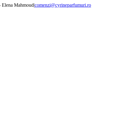
 - Elena Mahmoud
|
comenzi@cyrineparfumuri.ro