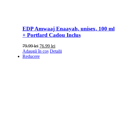
EDP Amwaaj Enaayah, unisex, 100 ml
+ Portfard Cadou Inclus
Prețul
Prețul
79.99
lei
76.99
lei
inițial
curent
Adaugă în coș
Detalii
a
este:
Reducere
fost:
76.99 lei.
79.99 lei.