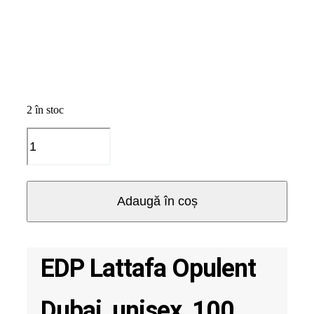
2 în stoc
Cantitate
EDP
Lattafa
Opulent
Dubai,
Adaugă în coș
unisex,
100
ml
EDP Lattafa Opulent
Dubai, unisex, 100