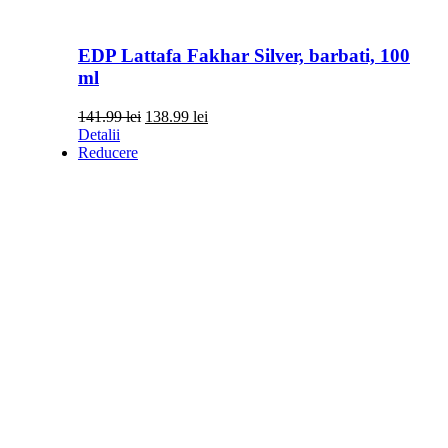
EDP Lattafa Fakhar Silver, barbati, 100
ml
Prețul
Prețul
141.99
lei
138.99
lei
inițial
curent
Detalii
a
este:
Reducere
fost:
138.99 lei.
141.99 lei.