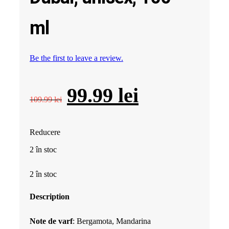
ml
Be the first to leave a review.
Prețul
Prețul
99.99
lei
109.99
lei
inițial
curent
Reducere
a
este:
2 în stoc
fost:
99.99 lei.
2 în stoc
109.99 lei.
Description
Note de varf
: Bergamota, Mandarina