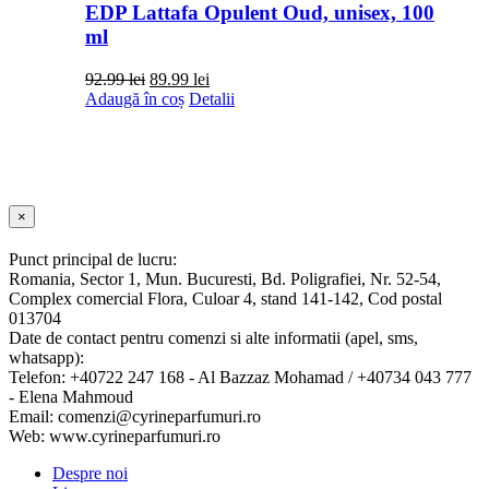
EDP Lattafa Opulent Oud, unisex, 100
ml
Prețul
Prețul
92.99
lei
89.99
lei
inițial
curent
Adaugă în coș
Detalii
a
este:
fost:
89.99 lei.
92.99 lei.
Close
×
product
quick
Punct principal de lucru:
view
Romania, Sector 1, Mun. Bucuresti, Bd. Poligrafiei, Nr. 52-54,
Complex comercial Flora, Culoar 4, stand 141-142, Cod postal
013704
Date de contact pentru comenzi si alte informatii (apel, sms,
whatsapp):
Telefon: +40722 247 168 - Al Bazzaz Mohamad / +40734 043 777
- Elena Mahmoud
Email: comenzi@cyrineparfumuri.ro
Web: www.cyrineparfumuri.ro
Despre noi