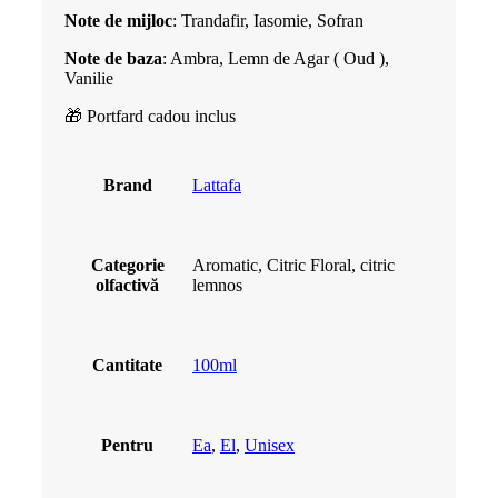
Note de mijloc
: Trandafir, Iasomie, Sofran
Note de baza
: Ambra, Lemn de Agar ( Oud ),
Vanilie
🎁 Portfard cadou inclus
Brand
Lattafa
Categorie
Aromatic, Citric Floral, citric
olfactivă
lemnos
Cantitate
100ml
Pentru
Ea
,
El
,
Unisex