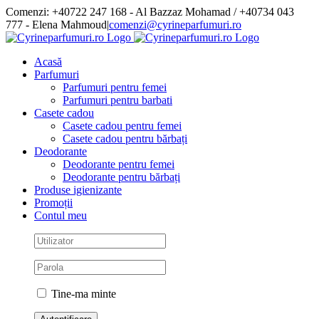
Skip
Comenzi: +40722 247 168 - Al Bazzaz Mohamad / +40734 043
to
777 - Elena Mahmoud
|
comenzi@cyrineparfumuri.ro
content
Facebook
Acasă
Parfumuri
Parfumuri pentru femei
Parfumuri pentru barbati
Casete cadou
Casete cadou pentru femei
Casete cadou pentru bărbați
Deodorante
Deodorante pentru femei
Deodorante pentru bărbați
Produse igienizante
Promoții
Contul meu
Tine-ma minte