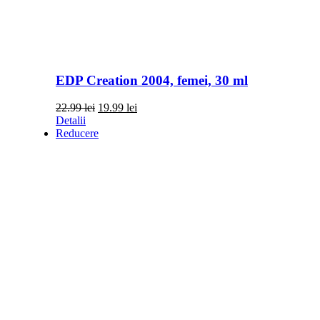
EDP Creation 2004, femei, 30 ml
Prețul
Prețul
22.99
lei
19.99
lei
inițial
curent
Detalii
a
este:
Reducere
fost:
19.99 lei.
22.99 lei.