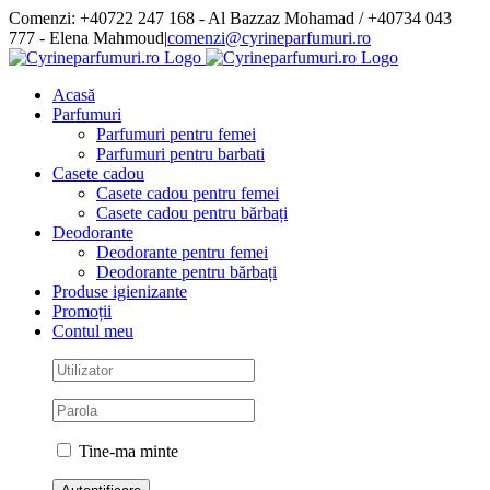
Skip
Comenzi: +40722 247 168 - Al Bazzaz Mohamad / +40734 043
to
777 - Elena Mahmoud
|
comenzi@cyrineparfumuri.ro
content
Facebook
Acasă
Parfumuri
Parfumuri pentru femei
Parfumuri pentru barbati
Casete cadou
Casete cadou pentru femei
Casete cadou pentru bărbați
Deodorante
Deodorante pentru femei
Deodorante pentru bărbați
Produse igienizante
Promoții
Contul meu
Tine-ma minte