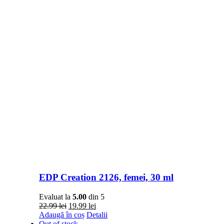
EDP Creation 2126, femei, 30 ml
Evaluat la
5.00
din 5
Prețul
Prețul
22.99
lei
19.99
lei
inițial
curent
Adaugă în coș
Detalii
a
este:
Out of stock