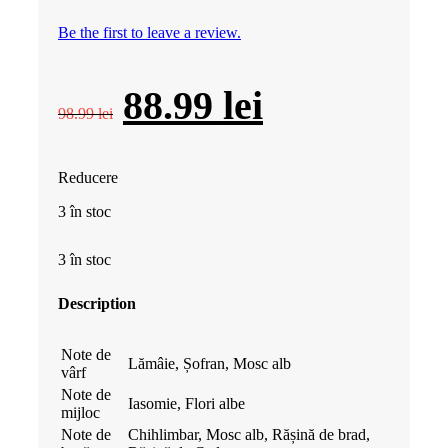
Be the first to leave a review.
Prețul
Prețul
88.99
lei
98.99
lei
inițial
curent
Reducere
a
este:
3 în stoc
fost:
88.99 lei.
3 în stoc
98.99 lei.
Description
Note de
Lămâie, Șofran, Mosc alb
vârf
Note de
Iasomie, Flori albe
mijloc
Note de
Chihlimbar, Mosc alb, Rășină de brad,