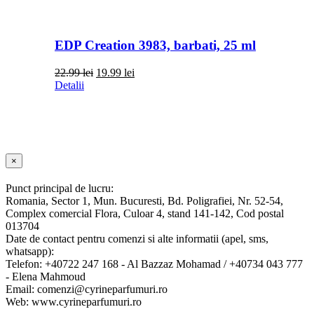
EDP Creation 3983, barbati, 25 ml
Prețul
Prețul
22.99
lei
19.99
lei
inițial
curent
Detalii
a
este:
fost:
19.99 lei.
22.99 lei.
Close
×
product
quick
Punct principal de lucru:
view
Romania, Sector 1, Mun. Bucuresti, Bd. Poligrafiei, Nr. 52-54,
Complex comercial Flora, Culoar 4, stand 141-142, Cod postal
013704
Date de contact pentru comenzi si alte informatii (apel, sms,
whatsapp):
Telefon: +40722 247 168 - Al Bazzaz Mohamad / +40734 043 777
- Elena Mahmoud
Email: comenzi@cyrineparfumuri.ro
Web: www.cyrineparfumuri.ro