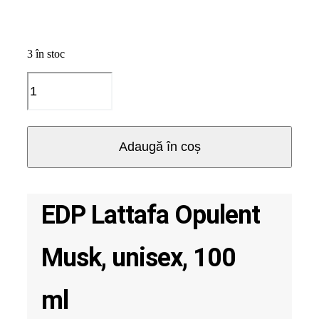
3 în stoc
Cantitate
EDP
Lattafa
Opulent
Musk,
Adaugă în coș
unisex,
100
ml
EDP Lattafa Opulent
Musk, unisex, 100
ml