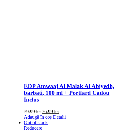
EDP Amwaaj Al Malak Al Abiyedh,
barbati, 100 ml + Portfard Cadou
Inclus
Prețul
Prețul
79.99
lei
76.99
lei
inițial
curent
Adaugă în coș
Detalii
a
este:
Out of stock
fost:
76.99 lei.
Reducere
79.99 lei.