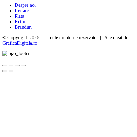
Despre noi
Livrare
Plata
Retur
Branduri
© Copyright
2026 | Toate drepturile rezervate | Site creat de
GraficaDigitala.ro
Go
to
Top