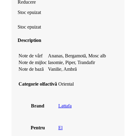
Reducere
a
este:
Stoc epuizat
fost:
89.99 lei.
Stoc epuizat
92.99 lei.
Description
Note de vârf
Ananas, Bergamotă, Mosc alb
Note de mijloc
Iasomie, Piper, Trandafir
Note de bază
Vanilie, Ambră
Categorie olfactivă
Oriental
Brand
Lattafa
Pentru
El