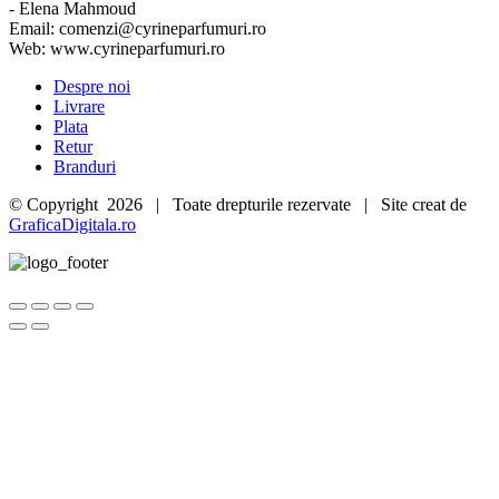
- Elena Mahmoud
Email: comenzi@cyrineparfumuri.ro
Web: www.cyrineparfumuri.ro
Despre noi
Livrare
Plata
Retur
Branduri
© Copyright
2026 | Toate drepturile rezervate | Site creat de
GraficaDigitala.ro
Go
to
Top