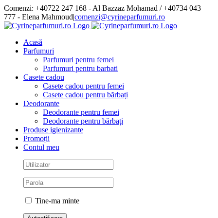
Skip
Comenzi: +40722 247 168 - Al Bazzaz Mohamad / +40734 043
to
777 - Elena Mahmoud
|
comenzi@cyrineparfumuri.ro
content
Facebook
Acasă
Parfumuri
Parfumuri pentru femei
Parfumuri pentru barbati
Casete cadou
Casete cadou pentru femei
Casete cadou pentru bărbați
Deodorante
Deodorante pentru femei
Deodorante pentru bărbați
Produse igienizante
Promoții
Contul meu
Tine-ma minte