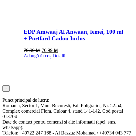
EDP Amwaaj Al Anwaan, femei, 100 ml
+ Portfard Cadou Inclus
Prețul
Prețul
79.99
lei
76.99
lei
inițial
curent
Adaugă în coș
Detalii
a
este:
fost:
76.99 lei.
79.99 lei.
Close
×
product
quick
Punct principal de lucru:
view
Romania, Sector 1, Mun. Bucuresti, Bd. Poligrafiei, Nr. 52-54,
Complex comercial Flora, Culoar 4, stand 141-142, Cod postal
013704
Date de contact pentru comenzi si alte informatii (apel, sms,
whatsapp):
Telefon: +40722 247 168 - Al Bazzaz Mohamad / +40734 043 777