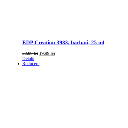
EDP Creation 3983, barbati, 25 ml
Prețul
Prețul
22.99
lei
19.99
lei
inițial
curent
Detalii
a
este:
Reducere
fost:
19.99 lei.
22.99 lei.