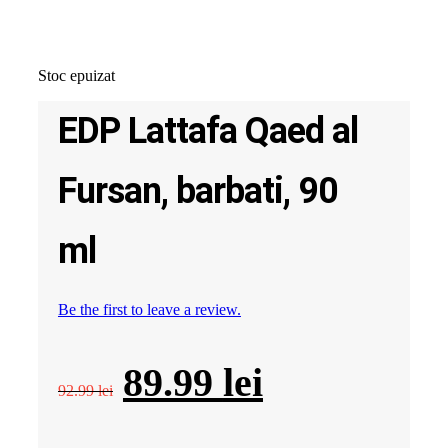
Stoc epuizat
EDP Lattafa Qaed al
Fursan, barbati, 90
ml
Be the first to leave a review.
Prețul
Prețul
89.99
lei
92.99
lei
inițial
curent