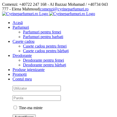
Skip
Comenzi: +40722 247 168 - Al Bazzaz Mohamad / +40734 043
to
777 - Elena Mahmoud
|
comenzi@cyrineparfumuri.ro
content
Facebook
Acasă
Parfumuri
Parfumuri pentru femei
Parfumuri pentru barbati
Casete cadou
Casete cadou pentru femei
Casete cadou pentru bărbați
Deodorante
Deodorante pentru femei
Deodorante pentru bărbați
Produse igienizante
Promoții
Contul meu
Tine-ma minte