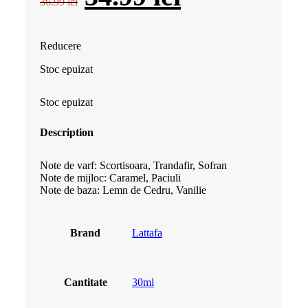
36.99
lei
inițial
curent
Reducere
a
este:
Stoc epuizat
fost:
34.99 lei.
Stoc epuizat
36.99 lei.
Description
Note de varf: Scortisoara, Trandafir, Sofran
Note de mijloc: Caramel, Paciuli
Note de baza: Lemn de Cedru, Vanilie
Brand
Lattafa
Cantitate
30ml