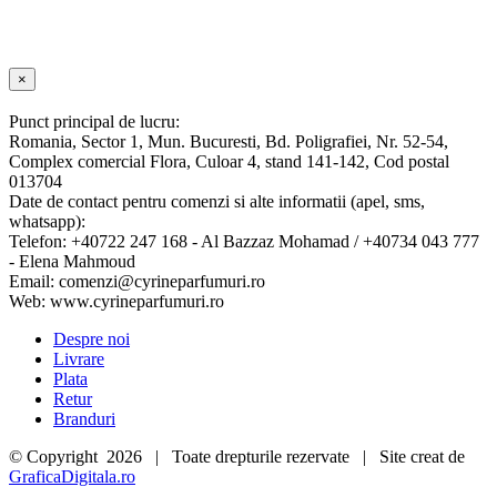
22.99 lei.
Close
×
product
quick
Punct principal de lucru:
view
Romania, Sector 1, Mun. Bucuresti, Bd. Poligrafiei, Nr. 52-54,
Complex comercial Flora, Culoar 4, stand 141-142, Cod postal
013704
Date de contact pentru comenzi si alte informatii (apel, sms,
whatsapp):
Telefon: +40722 247 168 - Al Bazzaz Mohamad / +40734 043 777
- Elena Mahmoud
Email: comenzi@cyrineparfumuri.ro
Web: www.cyrineparfumuri.ro
Despre noi
Livrare
Plata
Retur
Branduri
© Copyright
2026 | Toate drepturile rezervate | Site creat de
GraficaDigitala.ro