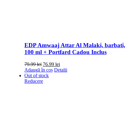
EDP Amwaaj Attar Al Malaki, barbati,
100 ml + Portfard Cadou Inclus
Prețul
Prețul
79.99
lei
76.99
lei
inițial
curent
Adaugă în coș
Detalii
a
este:
Out of stock
fost:
76.99 lei.
Reducere
79.99 lei.