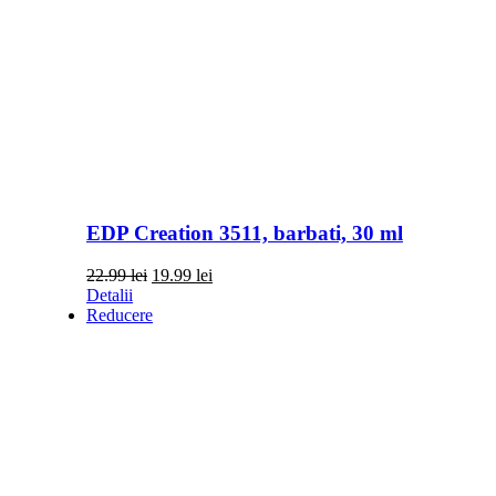
EDP Creation 3511, barbati, 30 ml
Prețul
Prețul
22.99
lei
19.99
lei
inițial
curent
Detalii
a
este:
Reducere
fost:
19.99 lei.
22.99 lei.