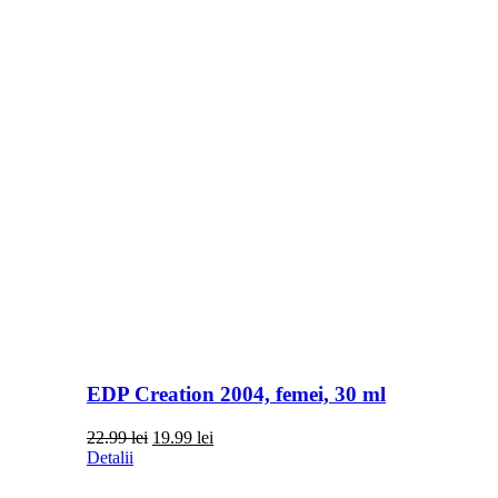
EDP Creation 2004, femei, 30 ml
Prețul
Prețul
22.99
lei
19.99
lei
inițial
curent
Detalii
a
este:
fost:
19.99 lei.