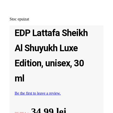
Stoc epuizat
EDP Lattafa Sheikh
Al Shuyukh Luxe
Edition, unisex, 30
ml
Be the first to leave a review.
Prețul
Prețul
34.99
lei