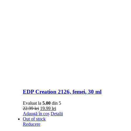
EDP Creation 2126, femei, 30 ml
Evaluat la
5.00
din 5
Prețul
Prețul
22.99
lei
19.99
lei
inițial
curent
Adaugă în coș
Detalii
a
este:
Out of stock
fost:
19.99 lei.
Reducere
22.99 lei.