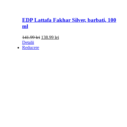
EDP Lattafa Fakhar Silver, barbati, 100
ml
Prețul
Prețul
141.99
lei
138.99
lei
inițial
curent
Detalii
a
este:
Reducere
fost:
138.99 lei.
141.99 lei.