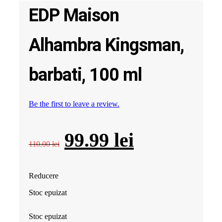
EDP Maison
Alhambra Kingsman,
barbati, 100 ml
Be the first to leave a review.
Prețul
Prețul
99.99
lei
110.00
lei
inițial
curent
Reducere
a
este:
Stoc epuizat
fost:
99.99 lei.
Stoc epuizat