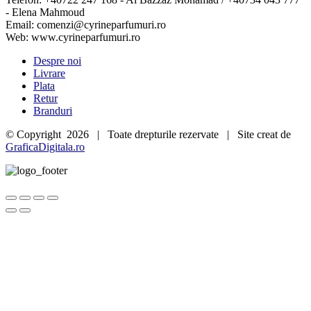
- Elena Mahmoud
Email: comenzi@cyrineparfumuri.ro
Web: www.cyrineparfumuri.ro
Despre noi
Livrare
Plata
Retur
Branduri
© Copyright
2026 | Toate drepturile rezervate | Site creat de
GraficaDigitala.ro
Go
to
Top