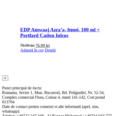
EDP Amwaaj Azra’a, femei, 100 ml +
Portfard Cadou Inlcus
Prețul
Prețul
79.99
lei
76.99
lei
inițial
curent
Adaugă în coș
Detalii
a
este:
fost:
76.99 lei.
79.99 lei.
Close
×
product
quick
Punct principal de lucru:
view
Romania, Sector 1, Mun. Bucuresti, Bd. Poligrafiei, Nr. 52-54,
Complex comercial Flora, Culoar 4, stand 141-142, Cod postal
013704
Date de contact pentru comenzi si alte informatii (apel, sms,
whatsapp):
Telefon: +40722 247 168 - Al Bazzaz Mohamad / +40734 043 777