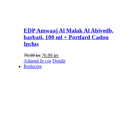
EDP Amwaaj Al Malak Al Abiyedh,
barbati, 100 ml + Portfard Cadou
Inclus
Prețul
Prețul
79.99
lei
76.99
lei
inițial
curent
Adaugă în coș
Detalii
a
este:
Reducere
fost:
76.99 lei.
79.99 lei.