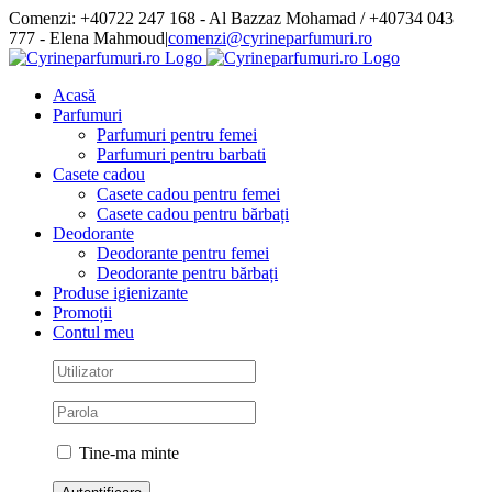
Skip
Comenzi: +40722 247 168 - Al Bazzaz Mohamad / +40734 043
to
777 - Elena Mahmoud
|
comenzi@cyrineparfumuri.ro
content
Facebook
Acasă
Parfumuri
Parfumuri pentru femei
Parfumuri pentru barbati
Casete cadou
Casete cadou pentru femei
Casete cadou pentru bărbați
Deodorante
Deodorante pentru femei
Deodorante pentru bărbați
Produse igienizante
Promoții
Contul meu
Tine-ma minte