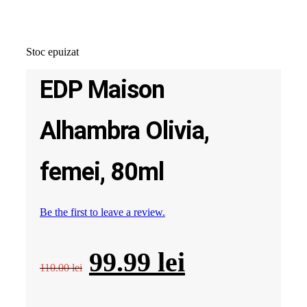
Stoc epuizat
EDP Maison
Alhambra Olivia,
femei, 80ml
Be the first to leave a review.
Prețul
Prețul
99.99
lei
110.00
lei
inițial
curent