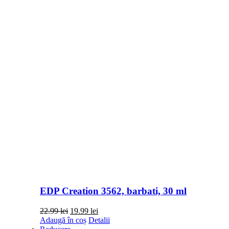
EDP Creation 3562, barbati, 30 ml
Prețul
Prețul
22.99
lei
19.99
lei
inițial
curent
Adaugă în coș
Detalii
a
este: