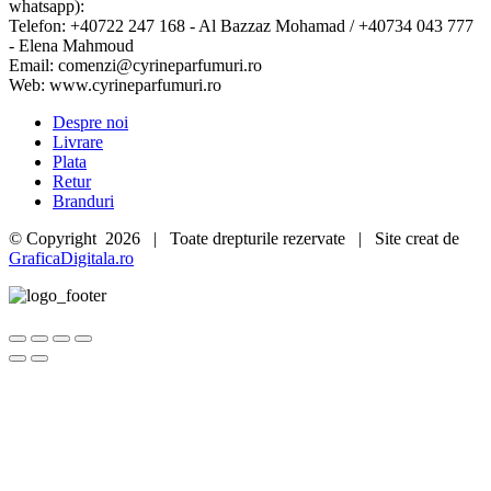
whatsapp):
Telefon: +40722 247 168 - Al Bazzaz Mohamad / +40734 043 777
- Elena Mahmoud
Email: comenzi@cyrineparfumuri.ro
Web: www.cyrineparfumuri.ro
Despre noi
Livrare
Plata
Retur
Branduri
© Copyright
2026 | Toate drepturile rezervate | Site creat de
GraficaDigitala.ro
Go
to
Top