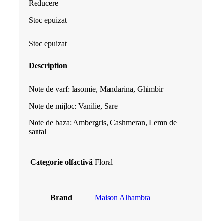
Reducere
a
este:
Stoc epuizat
fost:
99.99 lei.
Stoc epuizat
110.00 lei.
Description
Note de varf: Iasomie, Mandarina, Ghimbir
Note de mijloc: Vanilie, Sare
Note de baza: Ambergris, Cashmeran, Lemn de
santal
Categorie olfactivă
Floral
Brand
Maison Alhambra