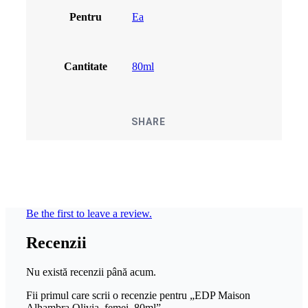
Pentru
Ea
Cantitate
80ml
SHARE
Be the first to leave a review.
Recenzii
Nu există recenzii până acum.
Fii primul care scrii o recenzie pentru „EDP Maison
Alhambra Olivia, femei, 80ml”