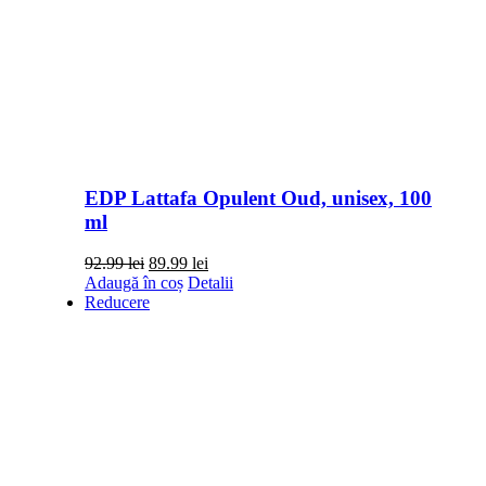
EDP Lattafa Opulent Oud, unisex, 100
ml
Prețul
Prețul
92.99
lei
89.99
lei
inițial
curent
Adaugă în coș
Detalii
a
este:
Reducere
fost:
89.99 lei.
92.99 lei.