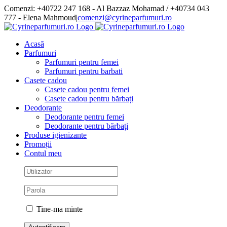
Skip
Comenzi: +40722 247 168 - Al Bazzaz Mohamad / +40734 043
to
777 - Elena Mahmoud
|
comenzi@cyrineparfumuri.ro
content
Facebook
Acasă
Parfumuri
Parfumuri pentru femei
Parfumuri pentru barbati
Casete cadou
Casete cadou pentru femei
Casete cadou pentru bărbați
Deodorante
Deodorante pentru femei
Deodorante pentru bărbați
Produse igienizante
Promoții
Contul meu
Tine-ma minte