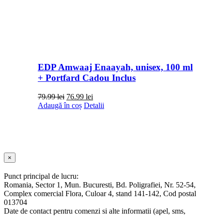
EDP Amwaaj Enaayah, unisex, 100 ml
+ Portfard Cadou Inclus
Prețul
Prețul
79.99
lei
76.99
lei
inițial
curent
Adaugă în coș
Detalii
a
este:
fost:
76.99 lei.
79.99 lei.
Close
×
product
quick
Punct principal de lucru:
view
Romania, Sector 1, Mun. Bucuresti, Bd. Poligrafiei, Nr. 52-54,
Complex comercial Flora, Culoar 4, stand 141-142, Cod postal
013704
Date de contact pentru comenzi si alte informatii (apel, sms,