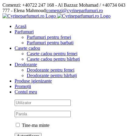
Skip
Comenzi: +40722 247 168 - Al Bazzaz Mohamad / +40734 043
to
777 - Elena Mahmoud
|
comenzi@cyrineparfumuri.ro
content
Facebook
Acasă
Parfumuri
Parfumuri pentru femei
Parfumuri pentru barbati
Casete cadou
Casete cadou pentru femei
Casete cadou pentru bărbați
Deodorante
Deodorante pentru femei
Deodorante pentru bărbați
Produse igienizante
Promoții
Contul meu
Tine-ma minte