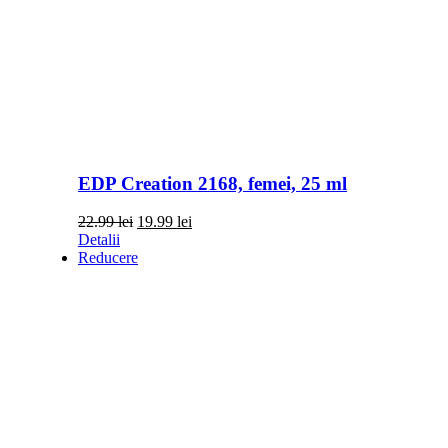
EDP Creation 2168, femei, 25 ml
Prețul
Prețul
22.99
lei
19.99
lei
inițial
curent
Detalii
a
este:
Reducere
fost:
19.99 lei.
22.99 lei.