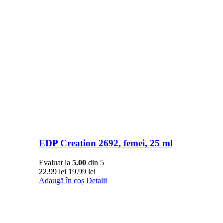
EDP Creation 2692, femei, 25 ml
Evaluat la
5.00
din 5
Prețul
Prețul
22.99
lei
19.99
lei
inițial
curent
Adaugă în coș
Detalii
a
este:
fost:
19.99 lei.
22.99 lei.