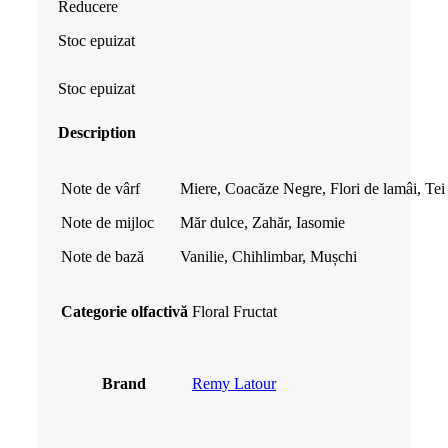
Reducere
a
este:
Stoc epuizat
fost:
69.99 lei.
Stoc epuizat
79.99 lei.
Description
Note de vârf
Miere, Coacăze Negre, Flori de lamâi, Tei
Note de mijloc
Măr dulce, Zahăr, Iasomie
Note de bază
Vanilie, Chihlimbar, Mușchi
Categorie olfactivă
Floral Fructat
Brand
Remy Latour