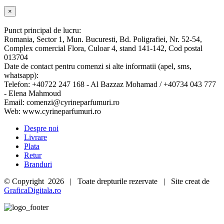
Close
×
product
quick
Punct principal de lucru:
view
Romania, Sector 1, Mun. Bucuresti, Bd. Poligrafiei, Nr. 52-54,
Complex comercial Flora, Culoar 4, stand 141-142, Cod postal
013704
Date de contact pentru comenzi si alte informatii (apel, sms,
whatsapp):
Telefon: +40722 247 168 - Al Bazzaz Mohamad / +40734 043 777
- Elena Mahmoud
Email: comenzi@cyrineparfumuri.ro
Web: www.cyrineparfumuri.ro
Despre noi
Livrare
Plata
Retur
Branduri
© Copyright
2026 | Toate drepturile rezervate | Site creat de
GraficaDigitala.ro