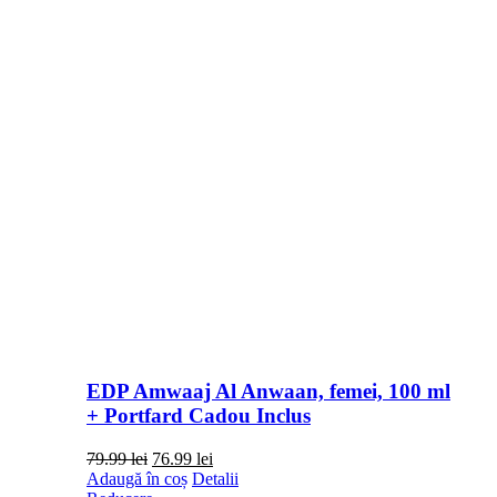
EDP Amwaaj Al Anwaan, femei, 100 ml
+ Portfard Cadou Inclus
Prețul
Prețul
79.99
lei
76.99
lei
inițial
curent
Adaugă în coș
Detalii