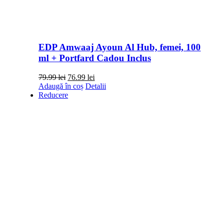
EDP Amwaaj Ayoun Al Hub, femei, 100
ml + Portfard Cadou Inclus
Prețul
Prețul
79.99
lei
76.99
lei
inițial
curent
Adaugă în coș
Detalii
a
este:
Reducere
fost:
76.99 lei.
79.99 lei.