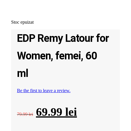
Stoc epuizat
EDP Remy Latour for
Women, femei, 60
ml
Be the first to leave a review.
Prețul
Prețul
69.99
lei
79.99
lei
inițial
curent