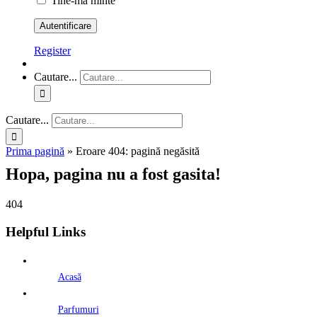
Tine-ma minte
Register
Cautare...
Cautare...
Prima pagină
»
Eroare 404: pagină negăsită
Hopa, pagina nu a fost gasita!
404
Helpful Links
Acasă
Parfumuri