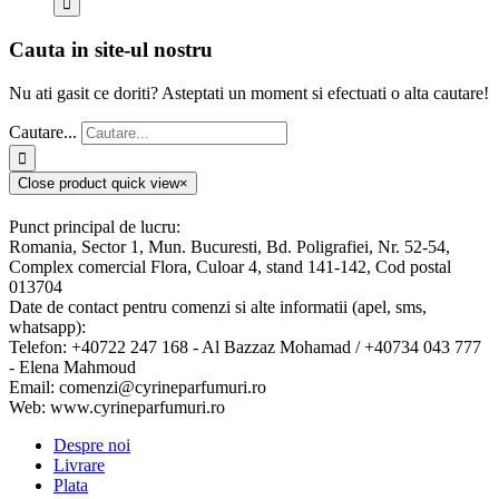
Cauta in site-ul nostru
Nu ati gasit ce doriti? Asteptati un moment si efectuati o alta cautare!
Cautare...
Close product quick view
×
Punct principal de lucru:
Romania, Sector 1, Mun. Bucuresti, Bd. Poligrafiei, Nr. 52-54,
Complex comercial Flora, Culoar 4, stand 141-142, Cod postal
013704
Date de contact pentru comenzi si alte informatii (apel, sms,
whatsapp):
Telefon: +40722 247 168 - Al Bazzaz Mohamad / +40734 043 777
- Elena Mahmoud
Email: comenzi@cyrineparfumuri.ro
Web: www.cyrineparfumuri.ro
Despre noi
Livrare
Plata