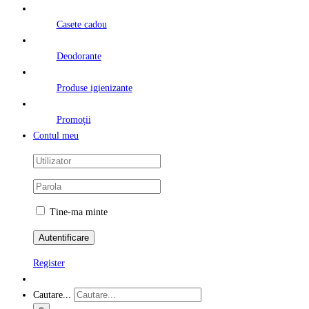
Casete cadou
Deodorante
Produse igienizante
Promoții
Contul meu
Tine-ma minte
Register
Cautare...