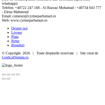
whatsapp):
Telefon: +40722 247 168 - Al Bazzaz Mohamad / +40734 043 777
- Elena Mahmoud
Email: comenzi@cyrineparfumuri.ro
Web: www.cyrineparfumuri.ro
Despre noi
Livrare
Plata
Retur
Branduri
© Copyright
2026 | Toate drepturile rezervate | Site creat de
GraficaDigitala.ro
Go
to
Top