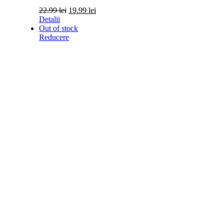
Prețul
Prețul
22.99
lei
19.99
lei
inițial
curent
Detalii
a
este:
Out of stock
fost:
19.99 lei.
Reducere
22.99 lei.