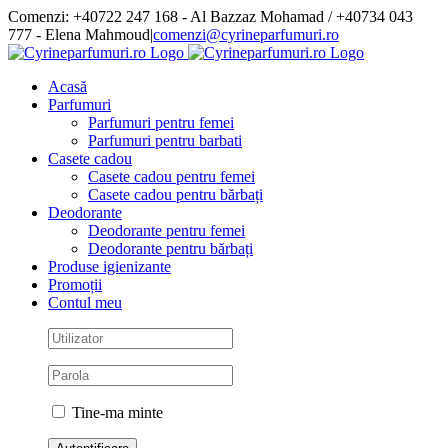
Skip
Comenzi: +40722 247 168 - Al Bazzaz Mohamad / +40734 043
to
777 - Elena Mahmoud
|
comenzi@cyrineparfumuri.ro
content
Facebook
Acasă
Parfumuri
Parfumuri pentru femei
Parfumuri pentru barbati
Casete cadou
Casete cadou pentru femei
Casete cadou pentru bărbați
Deodorante
Deodorante pentru femei
Deodorante pentru bărbați
Produse igienizante
Promoții
Contul meu
Tine-ma minte