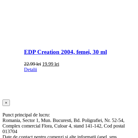
EDP Creation 2004, femei, 30 ml
Prețul
Prețul
22.99
lei
19.99
lei
inițial
curent
Detalii
a
este:
fost:
19.99 lei.
22.99 lei.
Close
×
product
quick
Punct principal de lucru:
view
Romania, Sector 1, Mun. Bucuresti, Bd. Poligrafiei, Nr. 52-54,
Complex comercial Flora, Culoar 4, stand 141-142, Cod postal
013704
Date de contact pentru comenzi si alte informatii (apel, sms,