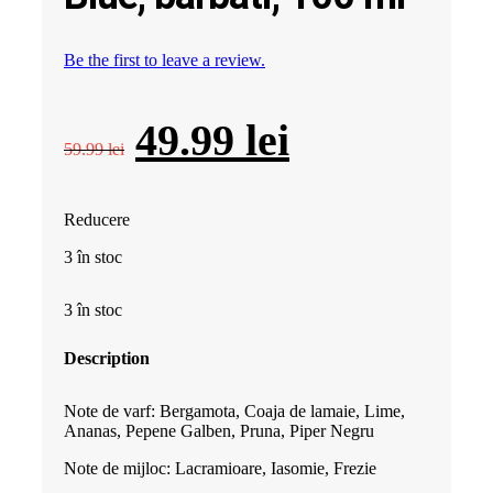
Be the first to leave a review.
Prețul
Prețul
49.99
lei
59.99
lei
inițial
curent
Reducere
a
este:
3 în stoc
fost:
49.99 lei.
3 în stoc
59.99 lei.
Description
Note de varf: Bergamota, Coaja de lamaie, Lime,
Ananas, Pepene Galben, Pruna, Piper Negru
Note de mijloc: Lacramioare, Iasomie, Frezie