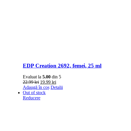
EDP Creation 2692, femei, 25 ml
Evaluat la
5.00
din 5
Prețul
Prețul
22.99
lei
19.99
lei
inițial
curent
Adaugă în coș
Detalii
a
este:
Out of stock
fost:
19.99 lei.
Reducere
22.99 lei.