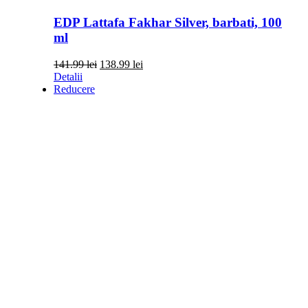
EDP Lattafa Fakhar Silver, barbati, 100
ml
Prețul
Prețul
141.99
lei
138.99
lei
inițial
curent
Detalii
a
este:
Reducere
fost:
138.99 lei.
141.99 lei.