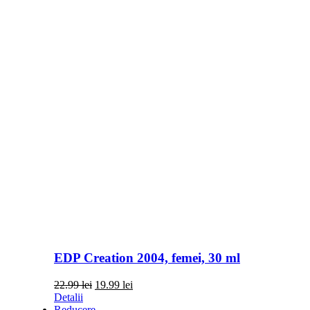
EDP Creation 2004, femei, 30 ml
Prețul
Prețul
22.99
lei
19.99
lei
inițial
curent
Detalii
a
este:
Reducere