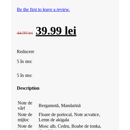
Be the first to leave a review.
Prețul
Prețul
39.99
lei
44.99
lei
inițial
curent
Reducere
a
este:
5 în stoc
fost:
39.99 lei.
5 în stoc
44.99 lei.
Description
Note de
Bergamotă, Mandarină
vârf
Note de
Floare de portocal, Note acvatice,
mijloc
Lemn de akigala
Note de
Mosc alb, Cedru, Boabe de tonka,