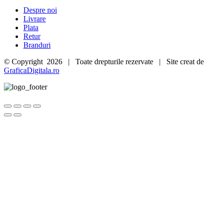
Despre noi
Livrare
Plata
Retur
Branduri
© Copyright
2026 | Toate drepturile rezervate | Site creat de
GraficaDigitala.ro
Go
to
Top