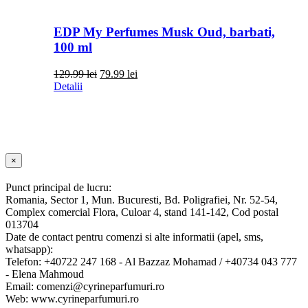
EDP My Perfumes Musk Oud, barbati,
100 ml
Prețul
Prețul
129.99
lei
79.99
lei
inițial
curent
Detalii
a
este:
fost:
79.99 lei.
129.99 lei.
Close
×
product
quick
Punct principal de lucru:
view
Romania, Sector 1, Mun. Bucuresti, Bd. Poligrafiei, Nr. 52-54,
Complex comercial Flora, Culoar 4, stand 141-142, Cod postal
013704
Date de contact pentru comenzi si alte informatii (apel, sms,
whatsapp):
Telefon: +40722 247 168 - Al Bazzaz Mohamad / +40734 043 777
- Elena Mahmoud
Email: comenzi@cyrineparfumuri.ro
Web: www.cyrineparfumuri.ro