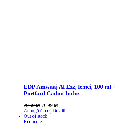
EDP Amwaaj Al Ezz, femei, 100 ml +
Portfard Cadou Inclus
Prețul
Prețul
79.99
lei
76.99
lei
inițial
curent
Adaugă în coș
Detalii
a
este:
Out of stock
fost:
76.99 lei.
Reducere
79.99 lei.