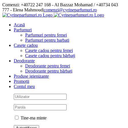
Skip
Comenzi: +40722 247 168 - Al Bazzaz Mohamad / +40734 043
to
777 - Elena Mahmoud
|
comenzi@cyrineparfumuri.ro
content
Facebook
Acasă
Parfumuri
Parfumuri pentru femei
Parfumuri pentru barbati
Casete cadou
Casete cadou pentru femei
Casete cadou pentru bărbați
Deodorante
Deodorante pentru femei
Deodorante pentru bărbați
Produse igienizante
Promoții
Contul meu
Tine-ma minte