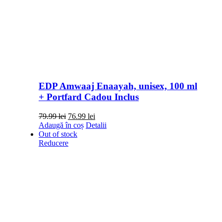
EDP Amwaaj Enaayah, unisex, 100 ml
+ Portfard Cadou Inclus
Prețul
Prețul
79.99
lei
76.99
lei
inițial
curent
Adaugă în coș
Detalii
a
este:
Out of stock
fost:
76.99 lei.
Reducere
79.99 lei.