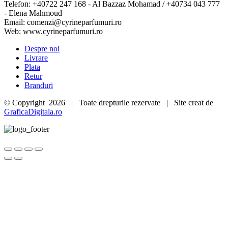
Telefon: +40722 247 168 - Al Bazzaz Mohamad / +40734 043 777
- Elena Mahmoud
Email: comenzi@cyrineparfumuri.ro
Web: www.cyrineparfumuri.ro
Despre noi
Livrare
Plata
Retur
Branduri
© Copyright
2026 | Toate drepturile rezervate | Site creat de
GraficaDigitala.ro
Go
to
Top