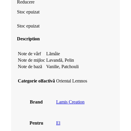
Reducere
a
este:
Stoc epuizat
fost:
39.99 lei.
Stoc epuizat
44.99 lei.
Description
Note de vârf
Lămâie
Note de mijloc
Lavandă, Pelin
Note de bază
Vanilie, Patchouli
Categorie olfactivă
Oriental Lemnos
Brand
Lamis Creation
Pentru
El