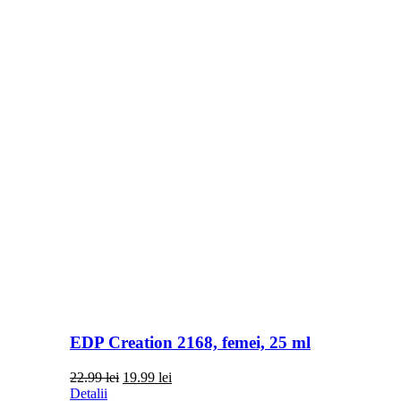
EDP Creation 2168, femei, 25 ml
Prețul
Prețul
22.99
lei
19.99
lei
inițial
curent
Detalii