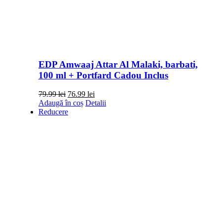
EDP Amwaaj Attar Al Malaki, barbati,
100 ml + Portfard Cadou Inclus
Prețul
Prețul
79.99
lei
76.99
lei
inițial
curent
Adaugă în coș
Detalii
a
este:
Reducere
fost:
76.99 lei.
79.99 lei.