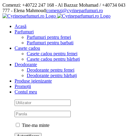
Skip
Comenzi: +40722 247 168 - Al Bazzaz Mohamad / +40734 043
to
777 - Elena Mahmoud
|
comenzi@cyrineparfumuri.ro
content
Facebook
Acasă
Parfumuri
Parfumuri pentru femei
Parfumuri pentru barbati
Casete cadou
Casete cadou pentru femei
Casete cadou pentru bărbați
Deodorante
Deodorante pentru femei
Deodorante pentru bărbați
Produse igienizante
Promoții
Contul meu
Tine-ma minte