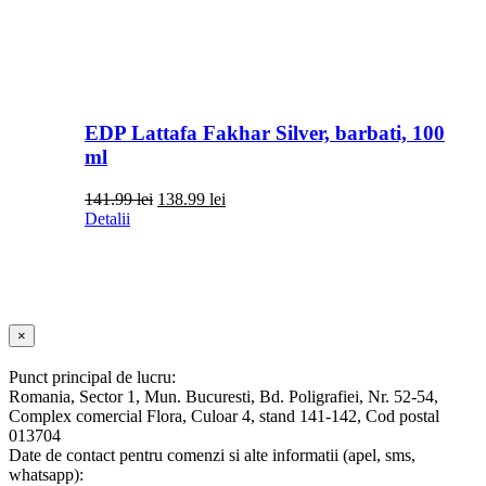
EDP Lattafa Fakhar Silver, barbati, 100
ml
Prețul
Prețul
141.99
lei
138.99
lei
inițial
curent
Detalii
a
este:
fost:
138.99 lei.
141.99 lei.
Close
×
product
quick
Punct principal de lucru:
view
Romania, Sector 1, Mun. Bucuresti, Bd. Poligrafiei, Nr. 52-54,
Complex comercial Flora, Culoar 4, stand 141-142, Cod postal
013704
Date de contact pentru comenzi si alte informatii (apel, sms,
whatsapp):