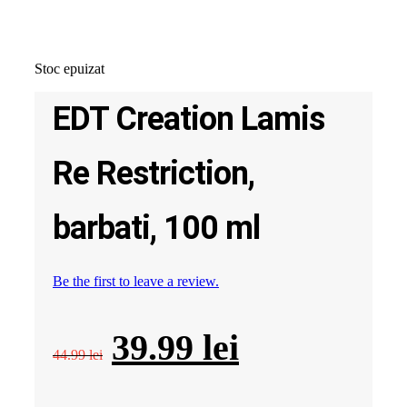
Stoc epuizat
EDT Creation Lamis
Re Restriction,
barbati, 100 ml
Be the first to leave a review.
Prețul
Prețul
39.99
lei
44.99
lei
inițial
curent