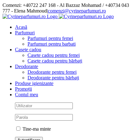
Skip
Comenzi: +40722 247 168 - Al Bazzaz Mohamad / +40734 043
to
777 - Elena Mahmoud
|
comenzi@cyrineparfumuri.ro
content
Facebook
Acasă
Parfumuri
Parfumuri pentru femei
Parfumuri pentru barbati
Casete cadou
Casete cadou pentru femei
Casete cadou pentru bărbați
Deodorante
Deodorante pentru femei
Deodorante pentru bărbați
Produse igienizante
Promoții
Contul meu
Tine-ma minte