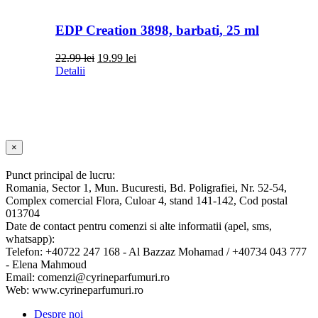
EDP Creation 3898, barbati, 25 ml
Prețul
Prețul
22.99
lei
19.99
lei
inițial
curent
Detalii
a
este:
fost:
19.99 lei.
22.99 lei.
Close
×
product
quick
Punct principal de lucru:
view
Romania, Sector 1, Mun. Bucuresti, Bd. Poligrafiei, Nr. 52-54,
Complex comercial Flora, Culoar 4, stand 141-142, Cod postal
013704
Date de contact pentru comenzi si alte informatii (apel, sms,
whatsapp):
Telefon: +40722 247 168 - Al Bazzaz Mohamad / +40734 043 777
- Elena Mahmoud
Email: comenzi@cyrineparfumuri.ro
Web: www.cyrineparfumuri.ro
Despre noi