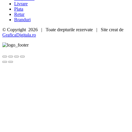
Livrare
Plata
Retur
Branduri
© Copyright
2026 | Toate drepturile rezervate | Site creat de
GraficaDigitala.ro
Go
to
Top