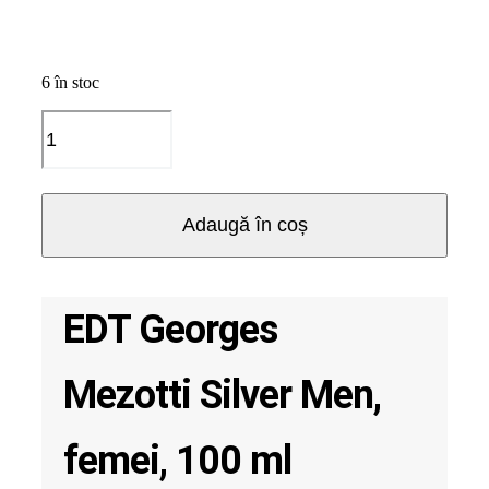
6 în stoc
Cantitate
EDT
Georges
Mezotti
Silver
Adaugă în coș
Men,
femei,
100
ml
EDT Georges
Mezotti Silver Men,
femei, 100 ml