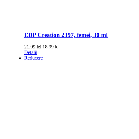
EDP Creation 2397, femei, 30 ml
Prețul
Prețul
21.99
lei
18.99
lei
inițial
curent
Detalii
a
este:
Reducere
fost:
18.99 lei.
21.99 lei.