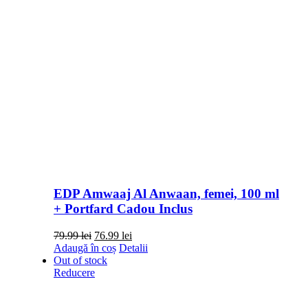
EDP Amwaaj Al Anwaan, femei, 100 ml
+ Portfard Cadou Inclus
Prețul
Prețul
79.99
lei
76.99
lei
inițial
curent
Adaugă în coș
Detalii
a
este:
Out of stock
fost:
76.99 lei.
Reducere
79.99 lei.