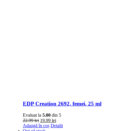
EDP Creation 2692, femei, 25 ml
Evaluat la
5.00
din 5
Prețul
Prețul
22.99
lei
19.99
lei
inițial
curent
Adaugă în coș
Detalii
a
este:
Out of stock