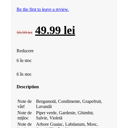
Be the first to leave a review.
Prețul
Prețul
49.99
lei
59.99
lei
inițial
curent
Reducere
a
este:
6 în stoc
fost:
49.99 lei.
6 în stoc
59.99 lei.
Description
Note de
Bergamotă, Condimente, Grapefruit,
vârf
Lavandă
Note de
Piper verde, Gardenie, Ghimbir,
mijloc
Salvie, Violetă
Note de
Arbore Guaiac, Labdanum, Mosc,