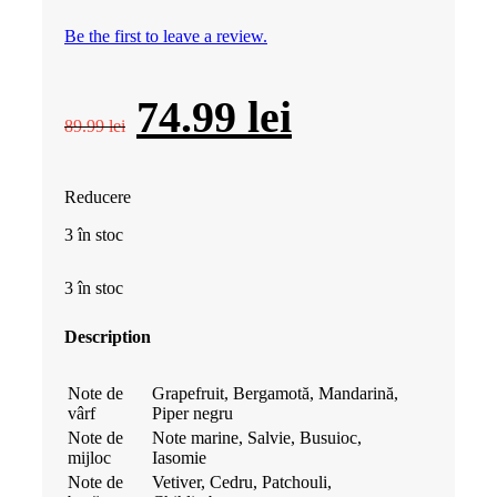
Be the first to leave a review.
Prețul
Prețul
74.99
lei
89.99
lei
inițial
curent
Reducere
a
este:
3 în stoc
fost:
74.99 lei.
3 în stoc
89.99 lei.
Description
Note de
Grapefruit, Bergamotă, Mandarină,
vârf
Piper negru
Note de
Note marine, Salvie, Busuioc,
mijloc
Iasomie
Note de
Vetiver, Cedru, Patchouli,