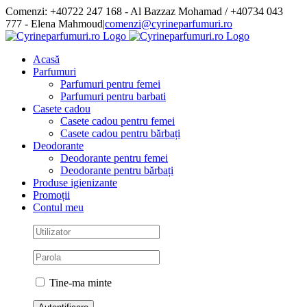
Skip
Comenzi: +40722 247 168 - Al Bazzaz Mohamad / +40734 043
to
777 - Elena Mahmoud
|
comenzi@cyrineparfumuri.ro
content
Facebook
Acasă
Parfumuri
Parfumuri pentru femei
Parfumuri pentru barbati
Casete cadou
Casete cadou pentru femei
Casete cadou pentru bărbați
Deodorante
Deodorante pentru femei
Deodorante pentru bărbați
Produse igienizante
Promoții
Contul meu
Tine-ma minte