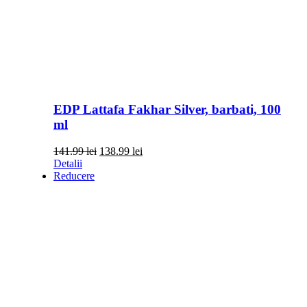
EDP Lattafa Fakhar Silver, barbati, 100
ml
Prețul
Prețul
141.99
lei
138.99
lei
inițial
curent
Detalii
a
este:
Reducere
fost:
138.99 lei.
141.99 lei.