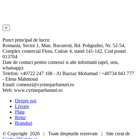
fost:
76.99 lei.
79.99 lei.
Close
×
product
quick
Punct principal de lucru:
view
Romania, Sector 1, Mun. Bucuresti, Bd. Poligrafiei, Nr. 52-54,
Complex comercial Flora, Culoar 4, stand 141-142, Cod postal
013704
Date de contact pentru comenzi si alte informatii (apel, sms,
whatsapp):
Telefon: +40722 247 168 - Al Bazzaz Mohamad / +40734 043 777
- Elena Mahmoud
Email: comenzi@cyrineparfumuri.ro
Web: www.cyrineparfumuri.ro
Despre noi
Livrare
Plata
Retur
Branduri
© Copyright
2026 | Toate drepturile rezervate | Site creat de