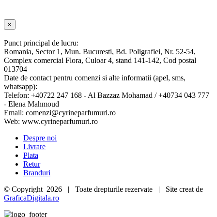
Close
×
product
quick
Punct principal de lucru:
view
Romania, Sector 1, Mun. Bucuresti, Bd. Poligrafiei, Nr. 52-54,
Complex comercial Flora, Culoar 4, stand 141-142, Cod postal
013704
Date de contact pentru comenzi si alte informatii (apel, sms,
whatsapp):
Telefon: +40722 247 168 - Al Bazzaz Mohamad / +40734 043 777
- Elena Mahmoud
Email: comenzi@cyrineparfumuri.ro
Web: www.cyrineparfumuri.ro
Despre noi
Livrare
Plata
Retur
Branduri
© Copyright
2026 | Toate drepturile rezervate | Site creat de
GraficaDigitala.ro