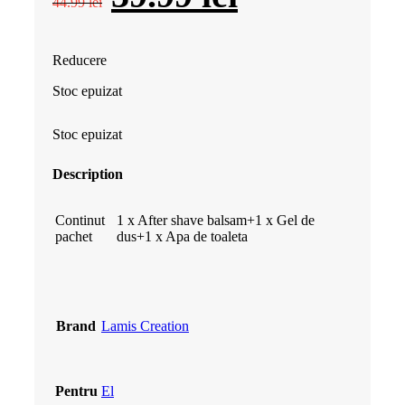
44.99
lei
inițial
curent
Reducere
a
este:
Stoc epuizat
fost:
39.99 lei.
Stoc epuizat
44.99 lei.
Description
Continut
1 x After shave balsam+1 x Gel de
pachet
dus+1 x Apa de toaleta
Brand
Lamis Creation
Pentru
El