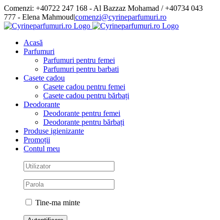
Skip
Comenzi: +40722 247 168 - Al Bazzaz Mohamad / +40734 043
to
777 - Elena Mahmoud
|
comenzi@cyrineparfumuri.ro
content
Facebook
Acasă
Parfumuri
Parfumuri pentru femei
Parfumuri pentru barbati
Casete cadou
Casete cadou pentru femei
Casete cadou pentru bărbați
Deodorante
Deodorante pentru femei
Deodorante pentru bărbați
Produse igienizante
Promoții
Contul meu
Tine-ma minte