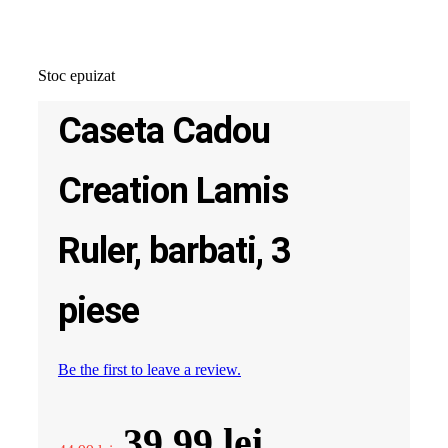
Stoc epuizat
Caseta Cadou
Creation Lamis
Ruler, barbati, 3
piese
Be the first to leave a review.
Prețul
Prețul
39.99
lei