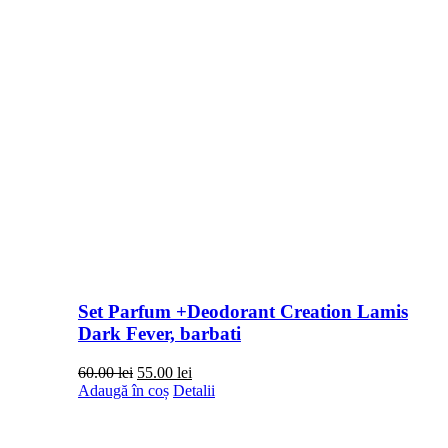
Set Parfum +Deodorant Creation Lamis
Dark Fever, barbati
Prețul
Prețul
60.00
lei
55.00
lei
inițial
curent
Adaugă în coș
Detalii
a
este:
fost:
55.00 lei.
60.00 lei.