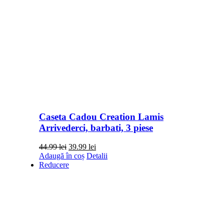
Caseta Cadou Creation Lamis
Arrivederci, barbati, 3 piese
Prețul
Prețul
44.99
lei
39.99
lei
inițial
curent
Adaugă în coș
Detalii
a
este:
Reducere
fost:
39.99 lei.
44.99 lei.