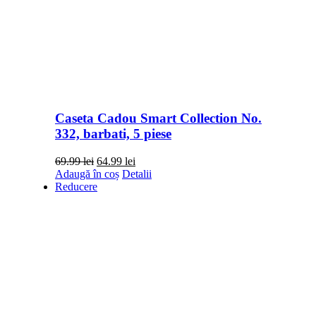
Caseta Cadou Smart Collection No.
332, barbati, 5 piese
Prețul
Prețul
69.99
lei
64.99
lei
inițial
curent
Adaugă în coș
Detalii
a
este:
Reducere
fost:
64.99 lei.
69.99 lei.