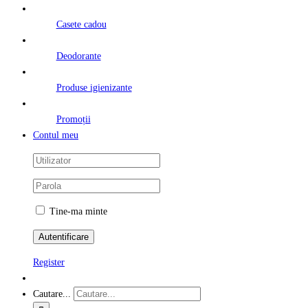
Casete cadou
Deodorante
Produse igienizante
Promoții
Contul meu
Tine-ma minte
Register
Cautare...