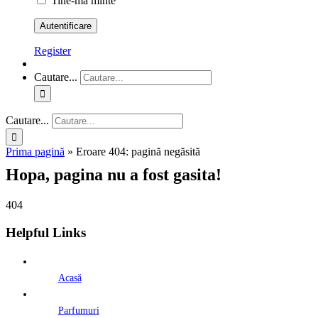
Tine-ma minte
Register
Cautare...
Cautare...
Prima pagină
»
Eroare 404: pagină negăsită
Hopa, pagina nu a fost gasita!
404
Helpful Links
Acasă
Parfumuri