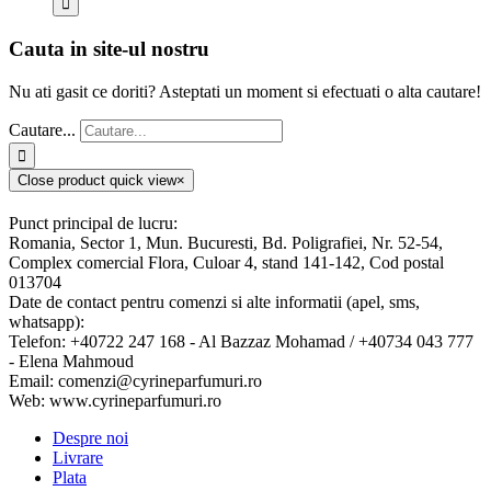
Cauta in site-ul nostru
Nu ati gasit ce doriti? Asteptati un moment si efectuati o alta cautare!
Cautare...
Close product quick view
×
Punct principal de lucru:
Romania, Sector 1, Mun. Bucuresti, Bd. Poligrafiei, Nr. 52-54,
Complex comercial Flora, Culoar 4, stand 141-142, Cod postal
013704
Date de contact pentru comenzi si alte informatii (apel, sms,
whatsapp):
Telefon: +40722 247 168 - Al Bazzaz Mohamad / +40734 043 777
- Elena Mahmoud
Email: comenzi@cyrineparfumuri.ro
Web: www.cyrineparfumuri.ro
Despre noi
Livrare
Plata