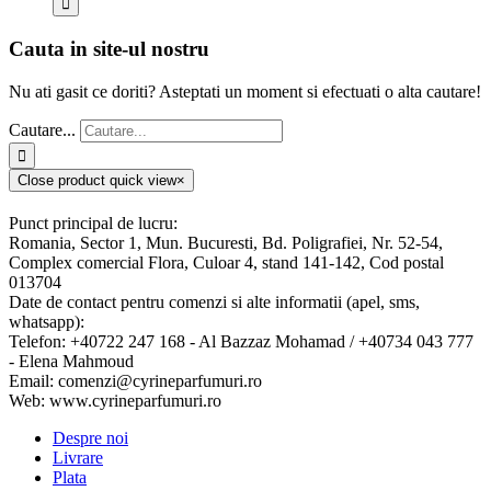
Cauta in site-ul nostru
Nu ati gasit ce doriti? Asteptati un moment si efectuati o alta cautare!
Cautare...
Close product quick view
×
Punct principal de lucru:
Romania, Sector 1, Mun. Bucuresti, Bd. Poligrafiei, Nr. 52-54,
Complex comercial Flora, Culoar 4, stand 141-142, Cod postal
013704
Date de contact pentru comenzi si alte informatii (apel, sms,
whatsapp):
Telefon: +40722 247 168 - Al Bazzaz Mohamad / +40734 043 777
- Elena Mahmoud
Email: comenzi@cyrineparfumuri.ro
Web: www.cyrineparfumuri.ro
Despre noi
Livrare
Plata