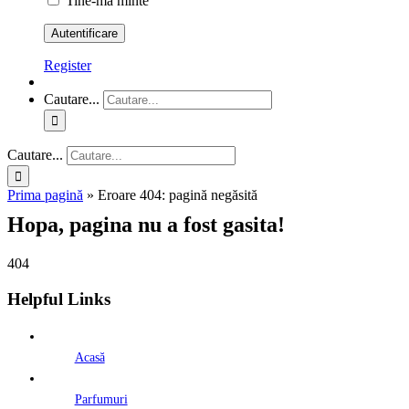
Tine-ma minte
Register
Cautare...
Cautare...
Prima pagină
»
Eroare 404: pagină negăsită
Hopa, pagina nu a fost gasita!
404
Helpful Links
Acasă
Parfumuri