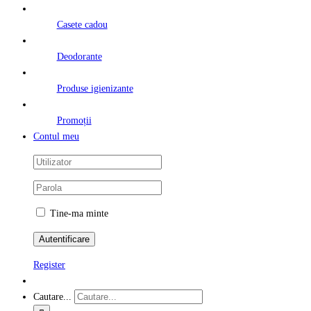
Casete cadou
Deodorante
Produse igienizante
Promoții
Contul meu
Tine-ma minte
Register
Cautare...