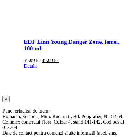
EDP Linn Young Danger Zone, femei,
100 ml
Prețul
Prețul
59.99
lei
49.99
lei
inițial
curent
Detalii
a
este:
fost:
49.99 lei.
59.99 lei.
Close
×
product
quick
Punct principal de lucru:
view
Romania, Sector 1, Mun. Bucuresti, Bd. Poligrafiei, Nr. 52-54,
Complex comercial Flora, Culoar 4, stand 141-142, Cod postal
013704
Date de contact pentru comenzi si alte informatii (apel, sms,