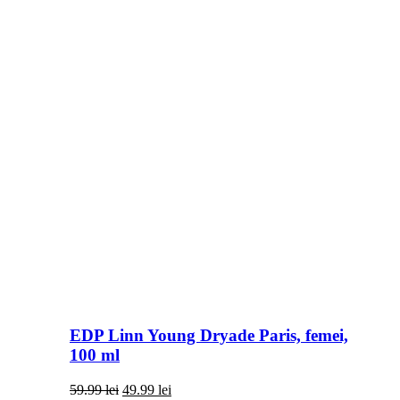
EDP Linn Young Dryade Paris, femei,
100 ml
Prețul
Prețul
59.99
lei
49.99
lei