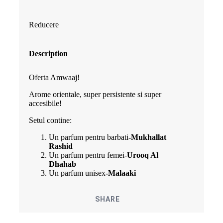
inițial
curent
Reducere
a
este:
fost:
200.00 lei
Description
240.00 lei.
Oferta Amwaaj!
Arome orientale, super persistente si super
accesibile!
Setul contine:
Un parfum pentru barbati
-Mukhallat
Rashid
Un parfum pentru femei-
Urooq Al
Dhahab
Un parfum unisex
-Malaaki
SHARE