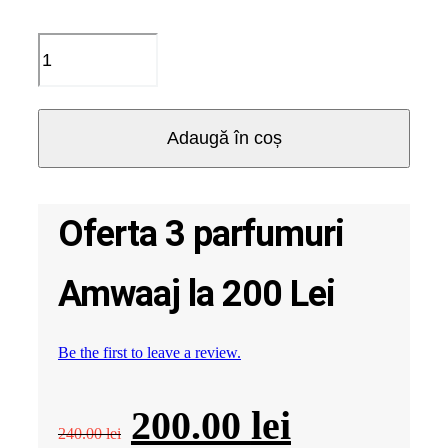
Cantitate
Oferta
3
parfumuri
Amwaaj
Adaugă în coș
la
200
Lei
Oferta 3 parfumuri
Amwaaj la 200 Lei
Be the first to leave a review.
Prețul
Prețul
200.00
lei
240.00
lei