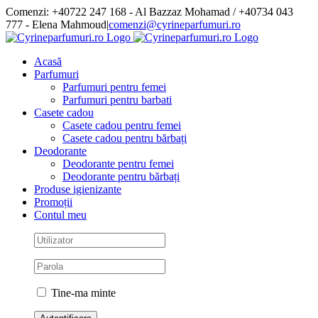
Skip
Comenzi: +40722 247 168 - Al Bazzaz Mohamad / +40734 043
to
777 - Elena Mahmoud
|
comenzi@cyrineparfumuri.ro
content
Facebook
Acasă
Parfumuri
Parfumuri pentru femei
Parfumuri pentru barbati
Casete cadou
Casete cadou pentru femei
Casete cadou pentru bărbați
Deodorante
Deodorante pentru femei
Deodorante pentru bărbați
Produse igienizante
Promoții
Contul meu
Tine-ma minte