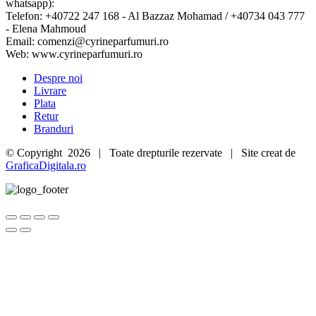
whatsapp):
Telefon: +40722 247 168 - Al Bazzaz Mohamad / +40734 043 777
- Elena Mahmoud
Email: comenzi@cyrineparfumuri.ro
Web: www.cyrineparfumuri.ro
Despre noi
Livrare
Plata
Retur
Branduri
© Copyright
2026 | Toate drepturile rezervate | Site creat de
GraficaDigitala.ro
Go
to
Top