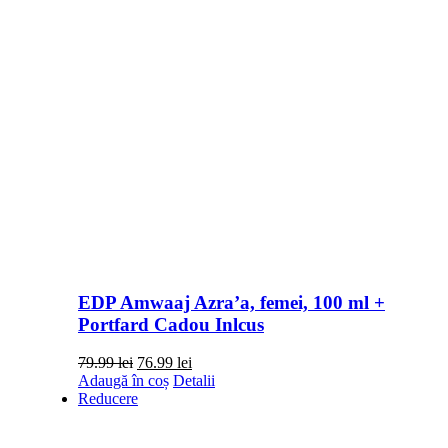
EDP Amwaaj Azra’a, femei, 100 ml +
Portfard Cadou Inlcus
Prețul
Prețul
79.99
lei
76.99
lei
inițial
curent
Adaugă în coș
Detalii
a
este:
Reducere
fost:
76.99 lei.
79.99 lei.