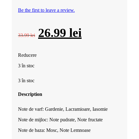
Be the first to leave a review.
Prețul
Prețul
26.99
lei
33.99
lei
inițial
curent
Reducere
a
este:
3 în stoc
fost:
26.99 lei.
3 în stoc
33.99 lei.
Description
Note de varf: Gardenie, Lacramioare, Iasomie
Note de mijloc: Note pudrate, Note fructate
Note de baza: Mosc, Note Lemnoase