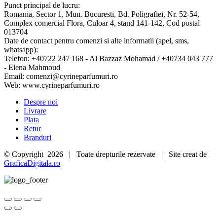
quick
Punct principal de lucru:
view
Romania, Sector 1, Mun. Bucuresti, Bd. Poligrafiei, Nr. 52-54,
Complex comercial Flora, Culoar 4, stand 141-142, Cod postal
013704
Date de contact pentru comenzi si alte informatii (apel, sms,
whatsapp):
Telefon: +40722 247 168 - Al Bazzaz Mohamad / +40734 043 777
- Elena Mahmoud
Email: comenzi@cyrineparfumuri.ro
Web: www.cyrineparfumuri.ro
Despre noi
Livrare
Plata
Retur
Branduri
© Copyright
2026 | Toate drepturile rezervate | Site creat de
GraficaDigitala.ro
Go