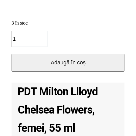
3 în stoc
Cantitate
PDT
Milton
Llloyd
Chelsea
Adaugă în coș
Flowers,
femei,
55
ml
PDT Milton Llloyd
Chelsea Flowers,
femei, 55 ml