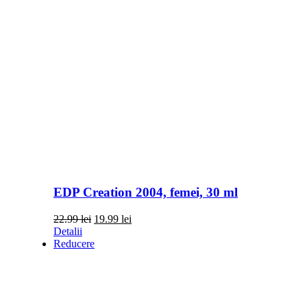
EDP Creation 2004, femei, 30 ml
Prețul
Prețul
22.99
lei
19.99
lei
inițial
curent
Detalii
a
este:
Reducere
fost:
19.99 lei.
22.99 lei.