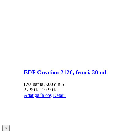
EDP Creation 2126, femei, 30 ml
Evaluat la
5.00
din 5
Prețul
Prețul
22.99
lei
19.99
lei
inițial
curent
Adaugă în coș
Detalii
a
este:
fost:
19.99 lei.
22.99 lei.
Close
×
product