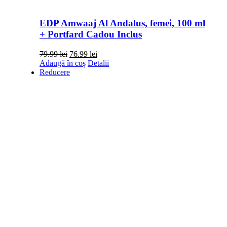
EDP Amwaaj Al Andalus, femei, 100 ml
+ Portfard Cadou Inclus
Prețul
Prețul
79.99
lei
76.99
lei
inițial
curent
Adaugă în coș
Detalii
a
este:
Reducere
fost:
76.99 lei.
79.99 lei.