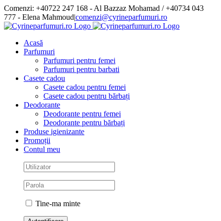
Skip
Comenzi: +40722 247 168 - Al Bazzaz Mohamad / +40734 043
to
777 - Elena Mahmoud
|
comenzi@cyrineparfumuri.ro
content
Facebook
Acasă
Parfumuri
Parfumuri pentru femei
Parfumuri pentru barbati
Casete cadou
Casete cadou pentru femei
Casete cadou pentru bărbați
Deodorante
Deodorante pentru femei
Deodorante pentru bărbați
Produse igienizante
Promoții
Contul meu
Tine-ma minte