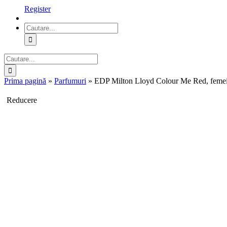
Register
Cautare...
Cautare...
Prima pagină
»
Parfumuri
»
EDP Milton Lloyd Colour Me Red, femei
Reducere