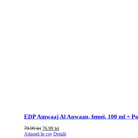
EDP Amwaaj Al Anwaan, femei, 100 ml + Po
Prețul
Prețul
79.99
lei
76.99
lei
inițial
curent
Adaugă în coș
Detalii