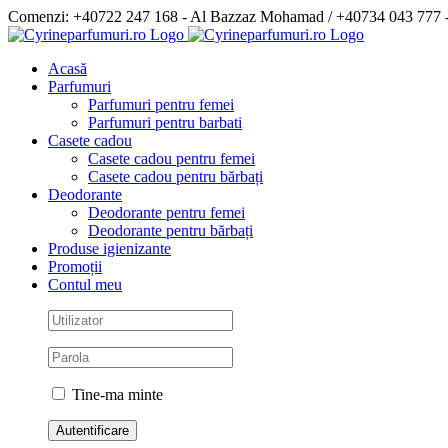
Skip
Comenzi: +40722 247 168 - Al Bazzaz Mohamad / +40734 043 777
to
Facebook
content
Acasă
Parfumuri
Parfumuri pentru femei
Parfumuri pentru barbati
Casete cadou
Casete cadou pentru femei
Casete cadou pentru bărbați
Deodorante
Deodorante pentru femei
Deodorante pentru bărbați
Produse igienizante
Promoții
Contul meu
Tine-ma minte