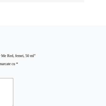
ur Me Red, femei, 50 ml”
 marcate cu
*