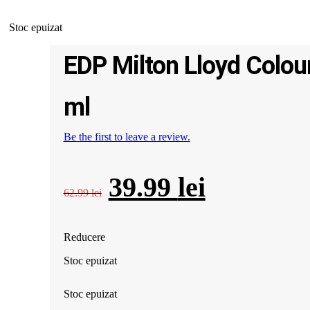
Stoc epuizat
EDP Milton Lloyd Colou
ml
Be the first to leave a review.
Prețul
Prețul
39.99
lei
62.99
lei
inițial
curent
Reducere
a
este:
Stoc epuizat
fost:
39.99 lei.
Stoc epuizat