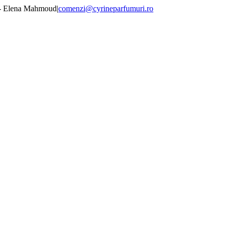
 - Elena Mahmoud
|
comenzi@cyrineparfumuri.ro