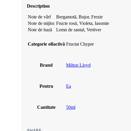
62.99 lei.
Description
Note de vârf
Bergamotă, Bujor, Frezie
Note de mijloc
Fructe rosii, Violeta, Iasomie
Note de bază
Lemn de santal, Vertiver
Categorie olfactivă
Fructat Chypre
Brand
Milton Lloyd
Pentru
Ea
Cantitate
50ml
SHARE