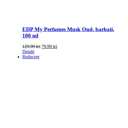
EDP My Perfumes Musk Oud, barbati,
100 ml
Prețul
Prețul
129.99
lei
79.99
lei
inițial
curent
Detalii
a
este:
Reducere
fost:
79.99 lei.
129.99 lei.