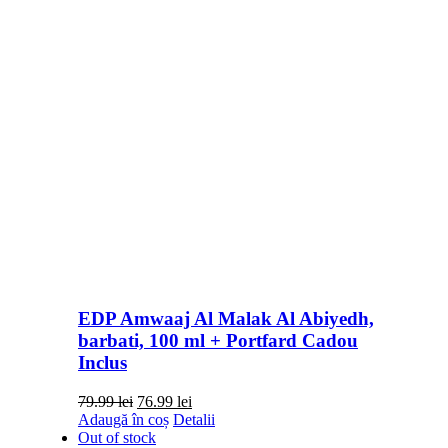
EDP Amwaaj Al Malak Al Abiyedh,
barbati, 100 ml + Portfard Cadou
Inclus
Prețul
Prețul
79.99
lei
76.99
lei
inițial
curent
Adaugă în coș
Detalii
a
este:
Out of stock