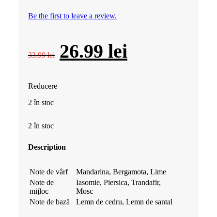
Be the first to leave a review.
Prețul
Prețul
26.99
lei
33.99
lei
inițial
curent
Reducere
a
este:
2 în stoc
fost:
26.99 lei.
2 în stoc
33.99 lei.
Description
Note de vârf
Mandarina, Bergamota, Lime
Note de
Iasomie, Piersica, Trandafir,
mijloc
Mosc
Note de bază
Lemn de cedru, Lemn de santal