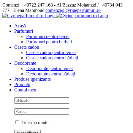
Skip
Comenzi: +40722 247 168 - Al Bazzaz Mohamad / +40734 043
to
777 - Elena Mahmoud
|
comenzi@cyrineparfumuri.ro
content
Facebook
Acasă
Parfumuri
Parfumuri pentru femei
Parfumuri pentru barbati
Casete cadou
Casete cadou pentru femei
Casete cadou pentru bărbați
Deodorante
Deodorante pentru femei
Deodorante pentru bărbați
Produse igienizante
Promoții
Contul meu
Tine-ma minte