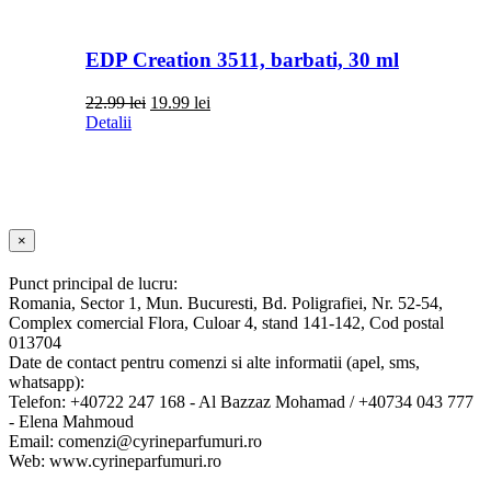
EDP Creation 3511, barbati, 30 ml
Prețul
Prețul
22.99
lei
19.99
lei
inițial
curent
Detalii
a
este:
fost:
19.99 lei.
22.99 lei.
Close
×
product
quick
Punct principal de lucru:
view
Romania, Sector 1, Mun. Bucuresti, Bd. Poligrafiei, Nr. 52-54,
Complex comercial Flora, Culoar 4, stand 141-142, Cod postal
013704
Date de contact pentru comenzi si alte informatii (apel, sms,
whatsapp):
Telefon: +40722 247 168 - Al Bazzaz Mohamad / +40734 043 777
- Elena Mahmoud
Email: comenzi@cyrineparfumuri.ro
Web: www.cyrineparfumuri.ro