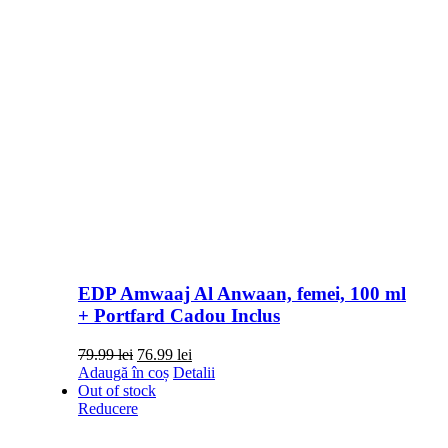
EDP Amwaaj Al Anwaan, femei, 100 ml
+ Portfard Cadou Inclus
Prețul
Prețul
79.99
lei
76.99
lei
inițial
curent
Adaugă în coș
Detalii
a
este:
Out of stock
fost:
76.99 lei.
Reducere
79.99 lei.