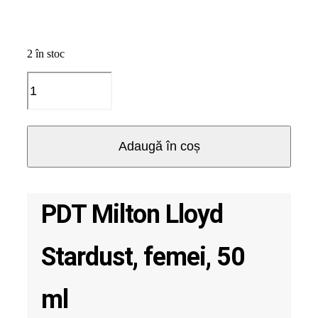
2 în stoc
Cantitate
PDT
Milton
Lloyd
Stardust,
Adaugă în coș
femei,
50
ml
PDT Milton Lloyd
Stardust, femei, 50
ml