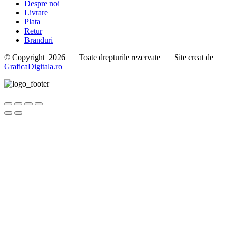
Despre noi
Livrare
Plata
Retur
Branduri
© Copyright
2026 | Toate drepturile rezervate | Site creat de
GraficaDigitala.ro
Go
to
Top