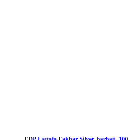
EDP Lattafa Fakhar Silver, barbati, 100