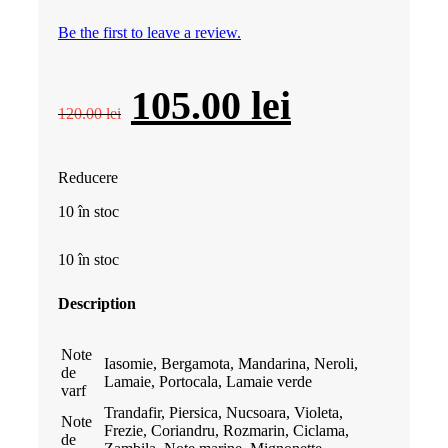
Be the first to leave a review.
Prețul
Prețul
105.00
lei
120.00
lei
inițial
curent
Reducere
a
este:
10 în stoc
fost:
105.00 lei
10 în stoc
120.00 lei.
Description
Note
Iasomie, Bergamota, Mandarina, Neroli,
de
Lamaie, Portocala, Lamaie verde
varf
Trandafir, Piersica, Nucsoara, Violeta,
Note
Frezie, Coriandru, Rozmarin, Ciclama,
de