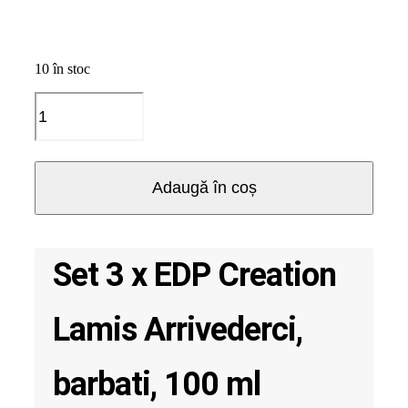
10 în stoc
Cantitate
Set
3
x
EDP
Adaugă în coș
Creation
Lamis
Arrivederci,
barbati,
Set 3 x EDP Creation
100
ml
Lamis Arrivederci,
barbati, 100 ml