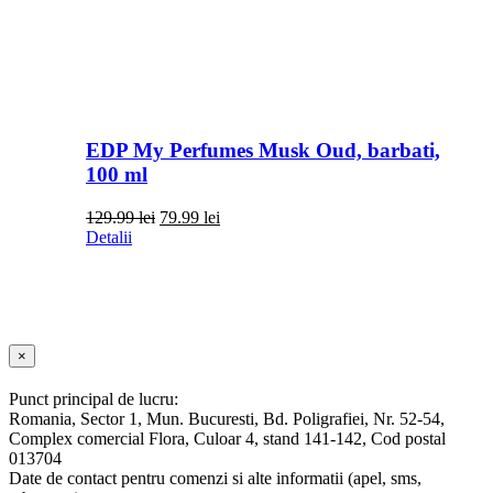
EDP My Perfumes Musk Oud, barbati,
100 ml
Prețul
Prețul
129.99
lei
79.99
lei
inițial
curent
Detalii
a
este:
fost:
79.99 lei.
129.99 lei.
Close
×
product
quick
Punct principal de lucru:
view
Romania, Sector 1, Mun. Bucuresti, Bd. Poligrafiei, Nr. 52-54,
Complex comercial Flora, Culoar 4, stand 141-142, Cod postal
013704
Date de contact pentru comenzi si alte informatii (apel, sms,