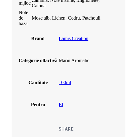
Zambila, Note marine, Mignonette,
mijloc
Calona
Note
de
Mosc alb, Lichen, Cedru, Patchouli
baza
Brand
Lamis Creation
Categorie olfactivă
Marin Aromatic
Cantitate
100ml
Pentru
El
SHARE