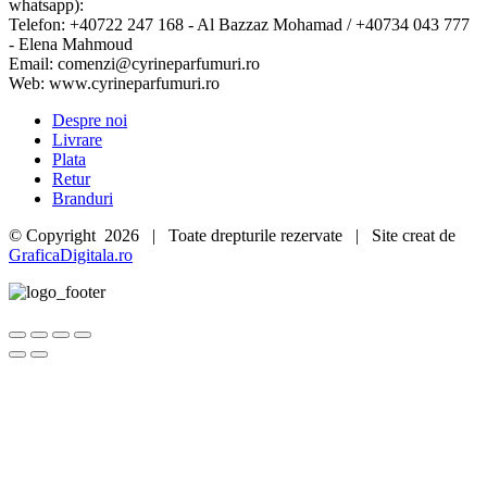
whatsapp):
Telefon: +40722 247 168 - Al Bazzaz Mohamad / +40734 043 777
- Elena Mahmoud
Email: comenzi@cyrineparfumuri.ro
Web: www.cyrineparfumuri.ro
Despre noi
Livrare
Plata
Retur
Branduri
© Copyright
2026 | Toate drepturile rezervate | Site creat de
GraficaDigitala.ro
Go
to
Top