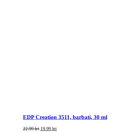
EDP Creation 3511, barbati, 30 ml
Prețul
Prețul
22.99
lei
19.99
lei