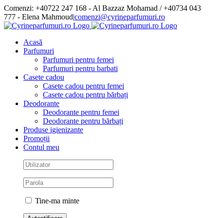
Skip
Comenzi: +40722 247 168 - Al Bazzaz Mohamad / +40734 043
to
777 - Elena Mahmoud
|
comenzi@cyrineparfumuri.ro
content
Facebook
Acasă
Parfumuri
Parfumuri pentru femei
Parfumuri pentru barbati
Casete cadou
Casete cadou pentru femei
Casete cadou pentru bărbați
Deodorante
Deodorante pentru femei
Deodorante pentru bărbați
Produse igienizante
Promoții
Contul meu
Tine-ma minte