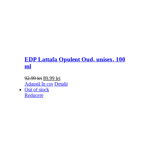
EDP Lattafa Opulent Oud, unisex, 100
ml
Prețul
Prețul
92.99
lei
89.99
lei
inițial
curent
Adaugă în coș
Detalii
a
este:
Out of stock
fost:
89.99 lei.
Reducere
92.99 lei.