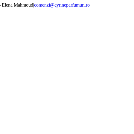
 - Elena Mahmoud
|
comenzi@cyrineparfumuri.ro