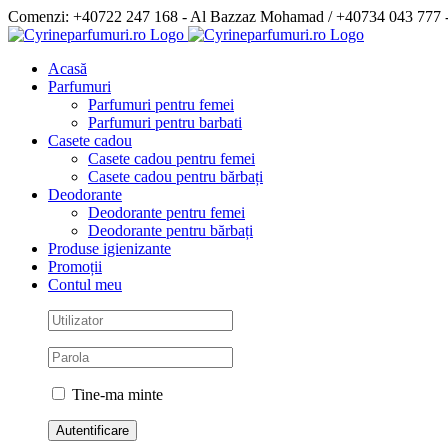
Skip
Comenzi: +40722 247 168 - Al Bazzaz Mohamad / +40734 043 777
to
Facebook
content
Acasă
Parfumuri
Parfumuri pentru femei
Parfumuri pentru barbati
Casete cadou
Casete cadou pentru femei
Casete cadou pentru bărbați
Deodorante
Deodorante pentru femei
Deodorante pentru bărbați
Produse igienizante
Promoții
Contul meu
Tine-ma minte