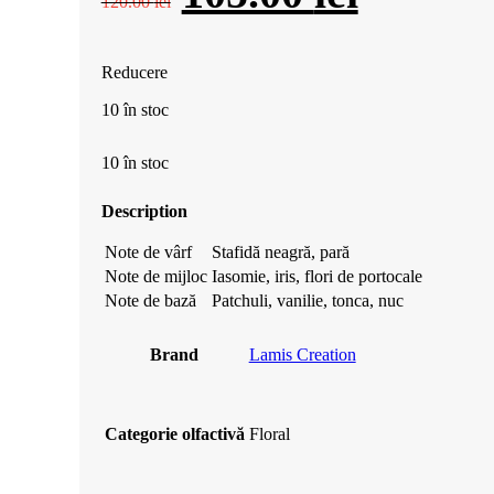
120.00
lei
inițial
curent
Reducere
a
este:
10 în stoc
fost:
105.00 l
10 în stoc
120.00 lei.
Description
Note de vârf
Stafidă neagră, pară
Note de mijloc
Iasomie, iris, flori de portocale
Note de bază
Patchuli, vanilie, tonca, nuc
Brand
Lamis Creation
Categorie olfactivă
Floral