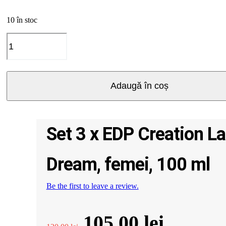
10 în stoc
Cantitate
Set
3
x
EDP
Adaugă în coș
Creation
Lamis
Just
Perfect
Set 3 x EDP Creation L
Dream,
femei,
100
Dream, femei, 100 ml
ml
Be the first to leave a review.
Prețul
Prețul
105.00
lei